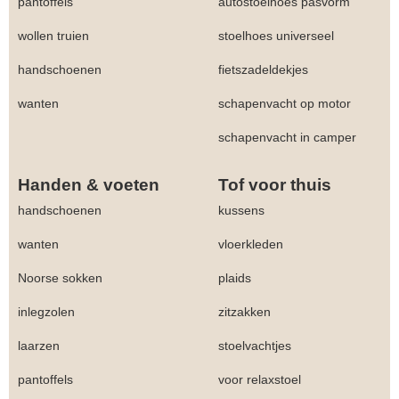
pantoffels
autostoelhoes pasvorm
wollen truien
stoelhoes universeel
handschoenen
fietszadeldekjes
wanten
schapenvacht op motor
schapenvacht in camper
Handen & voeten
Tof voor thuis
handschoenen
kussens
wanten
vloerkleden
Noorse sokken
plaids
inlegzolen
zitzakken
laarzen
stoelvachtjes
pantoffels
voor relaxstoel