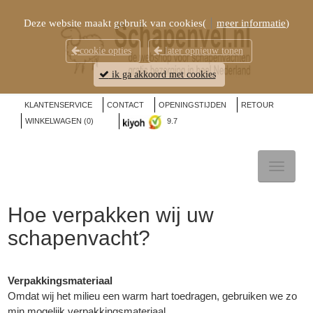
Deze website maakt gebruik van cookies(
meer informatie
)
cookie opties
later opnieuw tonen
ik ga akkoord met cookies
KLANTENSERVICE
CONTACT
OPENINGSTIJDEN
RETOUR
WINKELWAGEN (
0
)
9.7
TOGGL
NAVIG
Hoe verpakken wij uw
schapenvacht?
Verpakkingsmateriaal
Omdat wij het milieu een warm hart toedragen, gebruiken we zo
min mogelijk verpakkingsmateriaal.