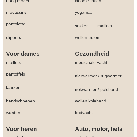
hoog model
Noorse truien
mocassins
yogamat
pantolette
sokken
|
maillots
slippers
wollen truien
Voor dames
Gezondheid
maillots
medicinale vacht
pantoffels
nierwarmer
/
rugwarmer
laarzen
nekwarmer
/
polsband
handschoenen
wollen knieband
wanten
bedvacht
Voor heren
Auto, motor, fiets