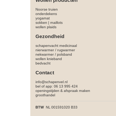
Wollen producten
Noorse truien
onderdekens
yogamat
sokken
|
maillots
wollen plaids
Gezondheid
schapenvacht medicinaal
nierwarmer
/
rugwarmer
nekwarmer
/
polsband
wollen knieband
bedvacht
Contact
info@schapenvel.nl
bel of app: 06 13 995 424
openingstijden & afspraak maken
groothandel
BTW
NL 001591020 B33