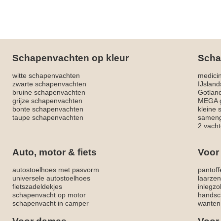
Schapenvachten op kleur
Scha
witte schapenvachten
medici
zwarte schapenvachten
IJslan
bruine schapenvachten
Gotlan
grijze schapenvachten
MEGA g
bonte schapenvachten
kleine
taupe schapenvachten
sameng
2 vacht
Auto, motor & fiets
Voor
autostoelhoes met pasvorm
pantoff
universele autostoelhoes
laarzen
fietszadeldekjes
inlegzo
schapenvacht op motor
handsc
schapenvacht in camper
wanten