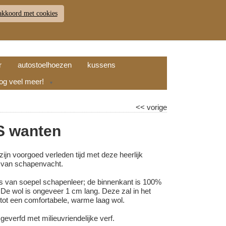
akkoord met cookies
JDEN
RETOUR
WINKELWAGEN (
0
)
9.7
r
autostoelhoezen
kussens
nog veel meer!
▼
<<
vorige
 wanten
ijn voorgoed verleden tijd met deze heerlijk
van schapenvacht.
is van soepel schapenleer; de binnenkant is 100%
De wol is ongeveer 1 cm lang. Deze zal in het
 tot een comfortabele, warme laag wol.
geverfd met milieuvriendelijke verf.