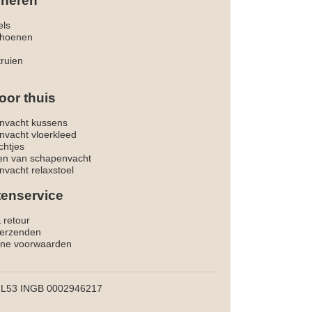
 heren
els
hoenen
truien
oor thuis
nvacht kussens
nvacht vloerkleed
chtjes
ken van schapenvacht
vacht relaxstoel
tenservice
& retour
verzenden
ne voorwaarden
L53 INGB 0002946217