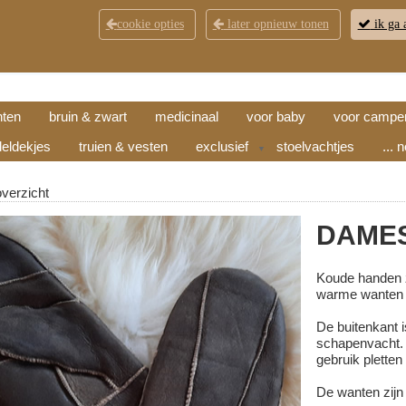
cookie opties
later opnieuw tonen
ik ga 
KLANTENSERVICE
CONTACT
OPENINGSTI
hten
bruin & zwart
medicinaal
voor baby
voor campe
eldekjes
truien & vesten
exclusief
stoelvachtjes
... 
▼
overzicht
DAMES
Koude handen z
warme wanten 
De buitenkant 
schapenvacht. 
gebruik pletten
De wanten zijn 