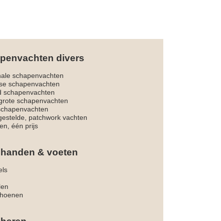
penvachten divers
nale schapenvachten
dse schapenvachten
d schapenvachten
rote schapenvachten
 schapenvachten
estelde, patchwork vachten
en, één prijs
 handen & voeten
els
len
hoenen