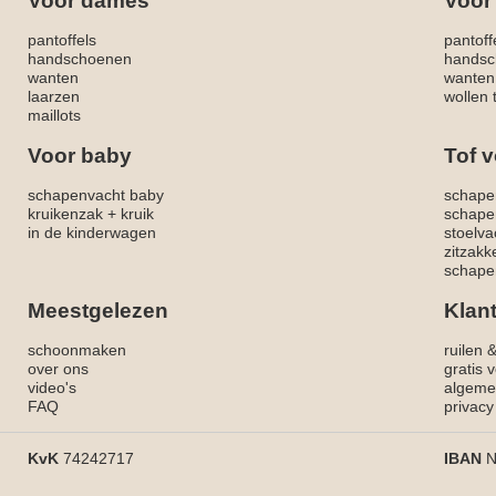
Voor dames
Voor
pantoffels
pantoff
handschoenen
handsc
wanten
wanten
laarzen
wollen 
maillots
Voor baby
Tof v
schapenvacht baby
schape
kruikenzak + kruik
schape
in de kinderwagen
stoelva
zitzak
schapen
Meestgelezen
Klan
schoonmaken
ruilen 
over ons
gratis 
video's
algeme
FAQ
privacy
KvK
74242717
IBAN
N