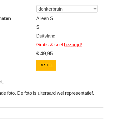
maten
Alleen S
S
Duitsland
Gratis & snel
bezorgd!
€
49,95
BESTEL
t.
e foto. De foto is uiteraard wel representatief.