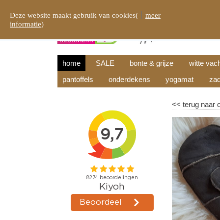
Deze website maakt gebruik van cookies(
meer
informatie
)
home
SALE
bonte & grijze
witte vac
pantoffels
onderdekens
yogamat
zad
<<
terug naar 