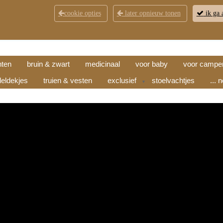
cookie opties
later opnieuw tonen
ik ga 
KLANTENSERVICE
CONTACT
OPENINGSTI
hten
bruin & zwart
medicinaal
voor baby
voor campe
eldekjes
truien & vesten
exclusief
stoelvachtjes
... 
▼