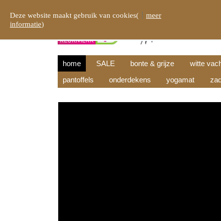
Deze website maakt gebruik van cookies(
meer
informatie
)
home
SALE
bonte & grijze
witte vac
pantoffels
onderdekens
yogamat
zad