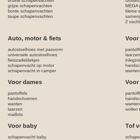
bruine schapenvachten
Gotlan
grijze schapenvachten
MEGA g
bonte schapenvachten
kleine
taupe schapenvachten
sameng
2 vacht
Auto, motor & fiets
Voor
autostoelhoes met pasvorm
pantoff
universele autostoelhoes
laarzen
fietszadeldekjes
inlegzo
schapenvacht op motor
handsc
schapenvacht in camper
wanten
Voor dames
Voor
pantoffels
pantoff
handschoenen
handsc
wanten
wanten
laarzen
wollen 
maillots
Voor baby
Tof v
schapenvacht baby
schape