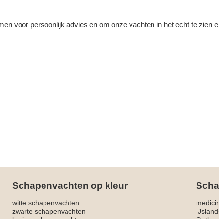
en voor persoonlijk advies en om onze vachten in het echt te zien e
Schapenvachten op kleur
Scha
witte schapenvachten
medici
zwarte schapenvachten
IJslan