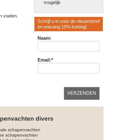
mogelijk
n voelen.
Schrijf u in voor de nieuwsbrief
en ontvang 10% korting!
Naam:
Email:*
penvachten divers
nale schapenvachten
dse schapenvachten