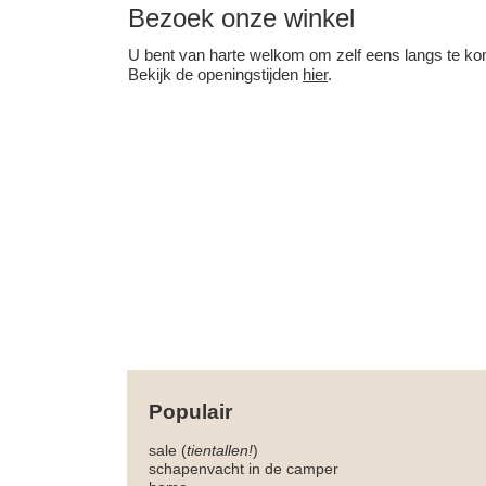
Bezoek onze winkel
U bent van harte welkom om zelf eens langs te kom
Bekijk de openingstijden
hier
.
Populair
sale (
tientallen!
)
schapenvacht in de camper