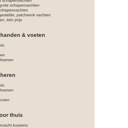
d schapenvachten
rote schapenvachten
 schapenvachten
estelde, patchwork vachten
en, één prijs
 handen & voeten
els
len
hoenen
 heren
els
hoenen
truien
oor thuis
nvacht kussens