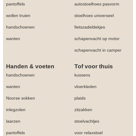
pantoffels
autostoelhoes pasvorm
wollen truien
stoelhoes universeel
handschoenen
fietszadeldekjes
wanten
schapenvacht op motor
schapenvacht in camper
Handen & voeten
Tof voor thuis
handschoenen
kussens
wanten
vloerkleden
Noorse sokken
plaids
inlegzolen
zitzakken
laarzen
stoelvachtjes
pantoffels
voor relaxstoel