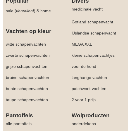
Populair
Divers
medicinale vacht
sale (
tientallen!
)
&
home
Gotland schapenvacht
Vachten op kleur
IJslandse schapenvacht
witte schapenvachten
MEGA XXL
zwarte schapenvachten
kleine schapenvachtjes
grijze schapenvachten
voor de hond
bruine schapenvachten
langharige vachten
bonte schapenvachten
patchwork vachten
taupe schapenvachten
2 voor 1 prijs
Pantoffels
Wolproducten
alle pantoffels
onderdekens