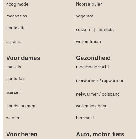
hoog model
Noorse truien
mocassins
yogamat
pantolette
sokken
|
maillots
slippers
wollen truien
Voor dames
Gezondheid
maillots
medicinale vacht
pantoffels
nierwarmer
/
rugwarmer
laarzen
nekwarmer
/
polsband
handschoenen
wollen knieband
wanten
bedvacht
Voor heren
Auto, motor, fiets