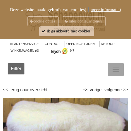
Deze website maakt gebruik van cookies(
meer informatie
)
cookie opties
later opnieuw tonen
ik ga akkoord met cookies
KLANTENSERVICE
CONTACT
OPENINGSTIJDEN
RETOUR
WINKELWAGEN (
0
)
9.7
Filter
TOGGL
NAVIG
<<
terug naar overzicht
<<
vorige
volgende
>>