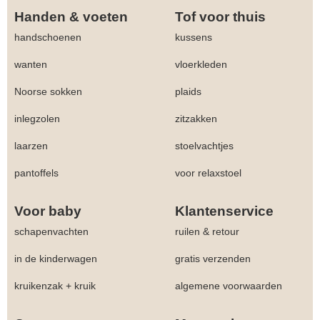
Handen & voeten
Tof voor thuis
handschoenen
kussens
wanten
vloerkleden
Noorse sokken
plaids
inlegzolen
zitzakken
laarzen
stoelvachtjes
pantoffels
voor relaxstoel
Voor baby
Klantenservice
schapenvachten
ruilen & retour
in de kinderwagen
gratis verzenden
kruikenzak + kruik
algemene voorwaarden