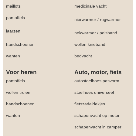
maillots
medicinale vacht
pantoffels
nierwarmer
/
rugwarmer
laarzen
nekwarmer
/
polsband
handschoenen
wollen knieband
wanten
bedvacht
Voor heren
Auto, motor, fiets
pantoffels
autostoelhoes pasvorm
wollen truien
stoelhoes universeel
handschoenen
fietszadeldekjes
wanten
schapenvacht op motor
schapenvacht in camper