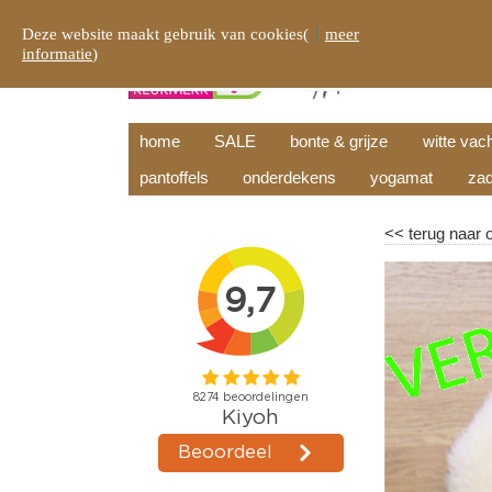
Deze website maakt gebruik van cookies(
meer
informatie
)
home
SALE
bonte & grijze
witte vac
pantoffels
onderdekens
yogamat
zad
<<
terug naar 