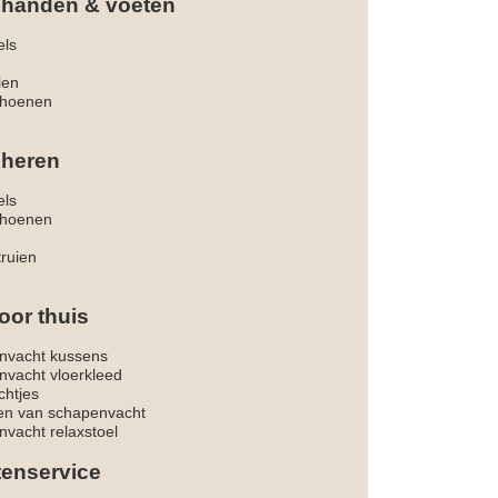
 handen & voeten
els
len
hoenen
 heren
els
hoenen
truien
oor thuis
nvacht kussens
nvacht vloerkleed
chtjes
ken van schapenvacht
vacht relaxstoel
tenservice