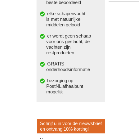
beste beoordeeld
elke
schapenvacht
is met natuurlijke
middelen gelooid
er wordt geen schaap
voor ons geslacht; de
vachten zijn
restproducten
GRATIS
onderhoudsinformatie
bezorging op
PostNL afhaalpunt
mogelijk
Schrijf u in voor de nieuwsbrief
en ontvang 10% korting!