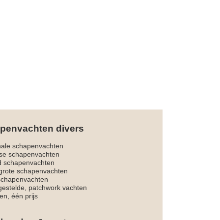
penvachten divers
nale schapenvachten
dse schapenvachten
d schapenvachten
rote schapenvachten
 schapenvachten
estelde, patchwork vachten
en, één prijs