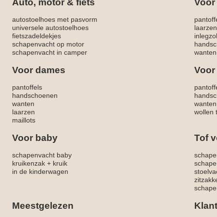
Auto, motor & fiets
Voor
autostoelhoes met pasvorm
pantoff
universele autostoelhoes
laarzen
fietszadeldekjes
inlegzo
schapenvacht op motor
handsc
schapenvacht in camper
wanten
Voor dames
Voor
pantoffels
pantoff
handschoenen
handsc
wanten
wanten
laarzen
wollen 
maillots
Voor baby
Tof v
schapenvacht baby
schape
kruikenzak + kruik
schape
in de kinderwagen
stoelva
zitzak
schapen
Meestgelezen
Klan