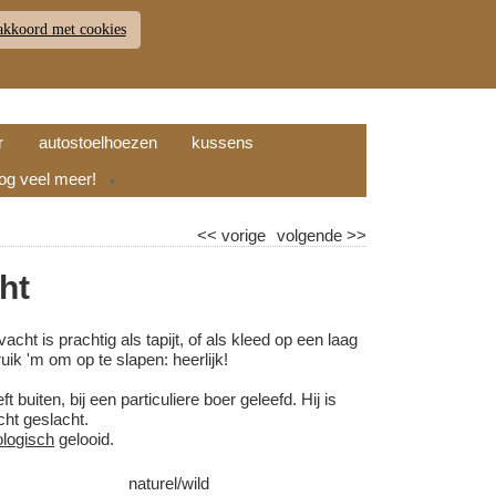
akkoord met cookies
JDEN
RETOUR
WINKELWAGEN (
0
)
9.7
r
autostoelhoezen
kussens
nog veel meer!
▼
<<
vorige
volgende
>>
ht
t is prachtig als tapijt, of als kleed op een laag
uik 'm om op te slapen: heerlijk!
 buiten, bij een particuliere boer geleefd. Hij is
cht geslacht.
ologisch
gelooid.
naturel/wild