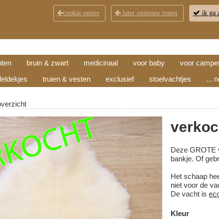
cookie opties
later opnieuw tonen
ik ga 
KLANTENSERVICE
CONTACT
OPENINGSTI
hten
bruin & zwart
medicinaal
voor baby
voor campe
eldekjes
truien & vesten
exclusief
stoelvachtjes
... 
▼
overzicht
verkoc
Deze GROTE vach
bankje. Of gebr
Het schaap heeft
niet voor de va
De vacht is
ec
Kleur