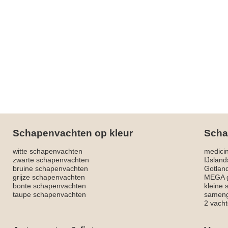
Schapenvachten op kleur
Scha
witte schapenvachten
medici
zwarte schapenvachten
IJslan
bruine schapenvachten
Gotlan
grijze schapenvachten
MEGA g
bonte schapenvachten
kleine
taupe schapenvachten
sameng
2 vacht