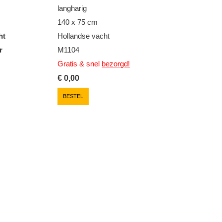
langharig
140 x 75 cm
ht
Hollandse vacht
r
M1104
Gratis & snel
bezorgd!
€
0,00
BESTEL