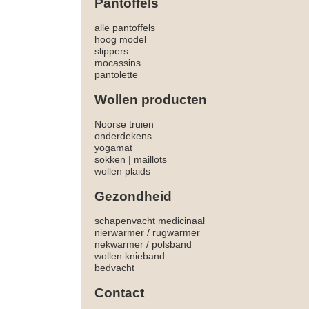
Pantoffels
alle pantoffels
hoog model
slippers
mocassins
pantolette
Wollen producten
Noorse truien
onderdekens
yogamat
sokken
|
maillots
wollen plaids
Gezondheid
schapenvacht medicinaal
nierwarmer
/
rugwarmer
nekwarmer
/
polsband
wollen knieband
bedvacht
Contact