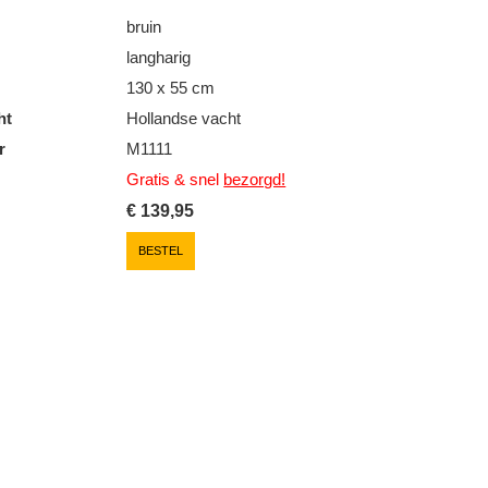
bruin
langharig
130 x 55 cm
ht
Hollandse vacht
r
M1111
Gratis & snel
bezorgd!
€
139,95
BESTEL