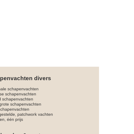
penvachten divers
nale schapenvachten
dse schapenvachten
d schapenvachten
rote schapenvachten
 schapenvachten
estelde, patchwork vachten
en, één prijs