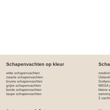
Schapenvachten op kleur
Scha
witte schapenvachten
medici
zwarte schapenvachten
IJslan
bruine schapenvachten
Gotlan
grijze schapenvachten
MEGA g
bonte schapenvachten
kleine
taupe schapenvachten
sameng
2 vacht