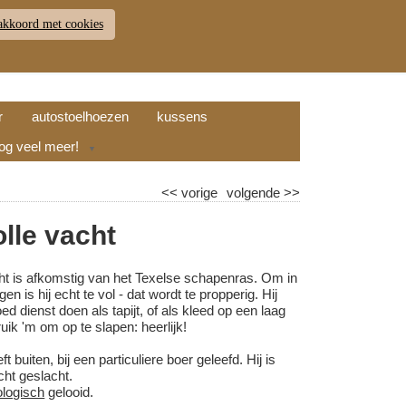
akkoord met cookies
JDEN
RETOUR
WINKELWAGEN (
0
)
9.7
r
autostoelhoezen
kussens
nog veel meer!
▼
<<
vorige
volgende
>>
olle vacht
ht is afkomstig van het Texelse schapenras. Om in
gen is hij echt te vol - dat wordt te propperig. Hij
ed dienst doen als tapijt, of als kleed op een laag
uik 'm om op te slapen: heerlijk!
 buiten, bij een particuliere boer geleefd. Hij is
cht geslacht.
ologisch
gelooid.