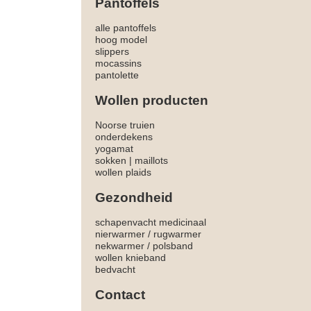
Pantoffels
alle pantoffels
hoog model
slippers
mocassins
pantolette
Wollen producten
Noorse truien
onderdekens
yogamat
sokken
|
maillots
wollen plaids
Gezondheid
schapenvacht medicinaal
nierwarmer
/
rugwarmer
nekwarmer
/
polsband
wollen knieband
bedvacht
Contact