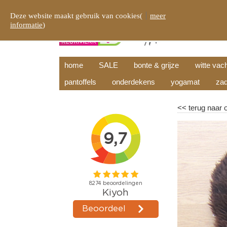
Deze website maakt gebruik van cookies(
meer
informatie
)
home
SALE
bonte & grijze
witte vac
pantoffels
onderdekens
yogamat
zad
<<
terug naar 