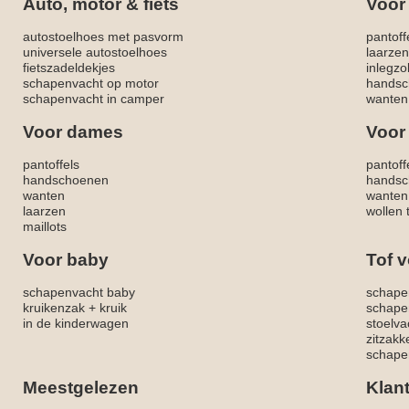
Auto, motor & fiets
Voor
autostoelhoes met pasvorm
pantoff
universele autostoelhoes
laarzen
fietszadeldekjes
inlegzo
schapenvacht op motor
handsc
schapenvacht in camper
wanten
Voor dames
Voor
pantoffels
pantoff
handschoenen
handsc
wanten
wanten
laarzen
wollen 
maillots
Voor baby
Tof v
schapenvacht baby
schape
kruikenzak + kruik
schape
in de kinderwagen
stoelva
zitzak
schapen
Meestgelezen
Klan