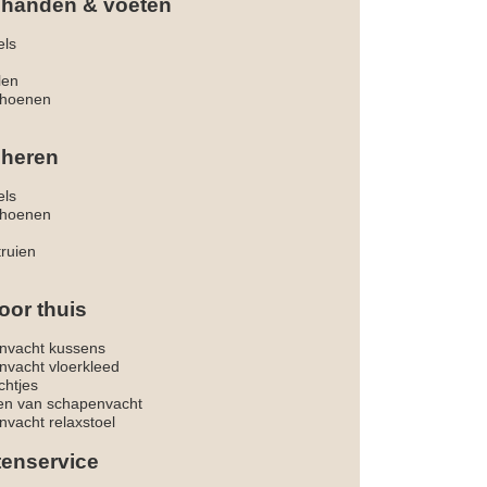
 handen & voeten
els
len
hoenen
 heren
els
hoenen
truien
oor thuis
nvacht kussens
nvacht vloerkleed
chtjes
ken van schapenvacht
vacht relaxstoel
tenservice