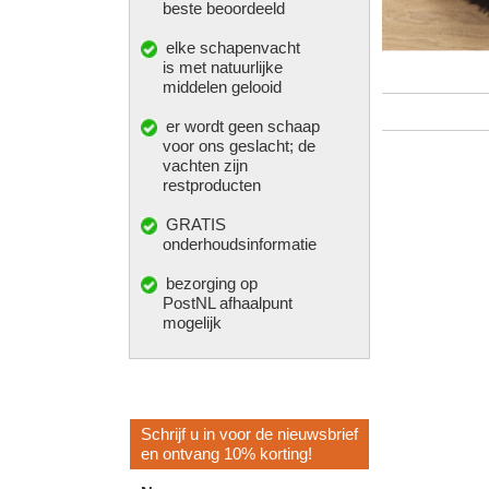
beste beoordeeld
elke
schapenvacht
is met natuurlijke
middelen gelooid
er wordt geen schaap
voor ons geslacht; de
vachten zijn
restproducten
GRATIS
onderhoudsinformatie
bezorging op
PostNL afhaalpunt
mogelijk
Schrijf u in voor de nieuwsbrief
en ontvang 10% korting!