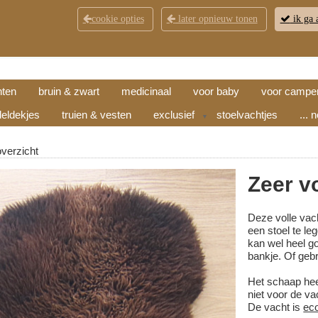
cookie opties
later opnieuw tonen
ik ga 
KLANTENSERVICE
CONTACT
OPENINGSTI
hten
bruin & zwart
medicinaal
voor baby
voor campe
eldekjes
truien & vesten
exclusief
stoelvachtjes
... 
▼
overzicht
Zeer v
Deze volle vac
een stoel te leg
kan wel heel go
bankje. Of gebr
Het schaap heeft
niet voor de va
De vacht is
ec