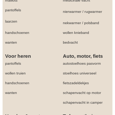
maillots
medicinale vacht
pantoffels
nierwarmer
/
rugwarmer
laarzen
nekwarmer
/
polsband
handschoenen
wollen knieband
wanten
bedvacht
Voor heren
Auto, motor, fiets
pantoffels
autostoelhoes pasvorm
wollen truien
stoelhoes universeel
handschoenen
fietszadeldekjes
wanten
schapenvacht op motor
schapenvacht in camper