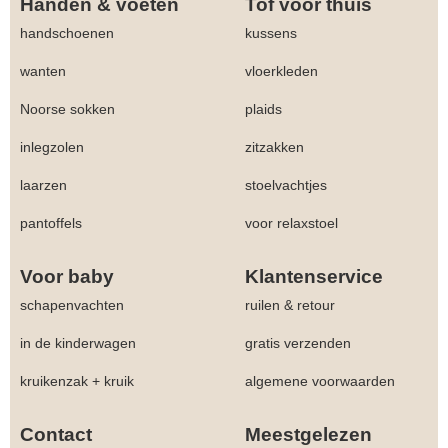
Handen & voeten
Tof voor thuis
handschoenen
kussens
wanten
vloerkleden
Noorse sokken
plaids
inlegzolen
zitzakken
laarzen
stoelvachtjes
pantoffels
voor relaxstoel
Voor baby
Klantenservice
schapenvachten
ruilen & retour
in de kinderwagen
gratis verzenden
kruikenzak + kruik
algemene voorwaarden
Contact
Meestgelezen