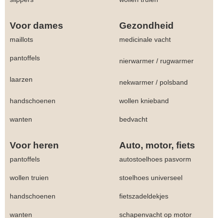
Voor dames
Gezondheid
maillots
medicinale vacht
pantoffels
nierwarmer
/
rugwarmer
laarzen
nekwarmer
/
polsband
handschoenen
wollen knieband
wanten
bedvacht
Voor heren
Auto, motor, fiets
pantoffels
autostoelhoes pasvorm
wollen truien
stoelhoes universeel
handschoenen
fietszadeldekjes
wanten
schapenvacht op motor