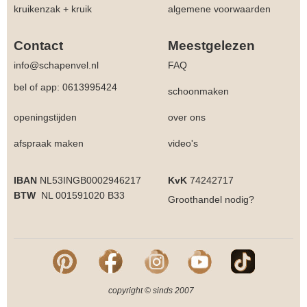
kruikenzak + kruik
algemene voorwaarden
Contact
Meestgelezen
info@schapenvel.nl
FAQ
bel of app: 0613995424
schoonmaken
openingstijden
over ons
afspraak maken
video's
IBAN
NL53INGB0002946217
KvK
74242717
BTW
NL 001591020 B33
Groothandel
nodig?
copyright © sinds 2007