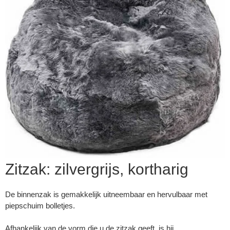
Zitzak: zilvergrijs, kortharig
▼
De binnenzak is gemakkelijk uitneembaar en hervulbaar met
piepschuim bolletjes.
▼
Afhankelijk van de vorm die u de zitzak geeft, is hij