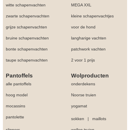
witte schapenvachten
MEGA XXL
zwarte schapenvachten
kleine schapenvachtjes
grijze schapenvachten
voor de hond
bruine schapenvachten
langharige vachten
bonte schapenvachten
patchwork vachten
taupe schapenvachten
2 voor 1 prijs
Pantoffels
Wolproducten
alle pantoffels
onderdekens
hoog model
Noorse truien
mocassins
yogamat
pantolette
sokken
|
maillots
slippers
wollen truien