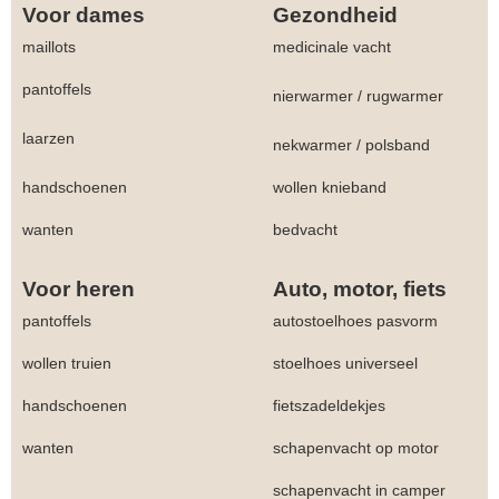
Voor dames
Gezondheid
maillots
medicinale vacht
pantoffels
nierwarmer
/
rugwarmer
laarzen
nekwarmer
/
polsband
handschoenen
wollen knieband
wanten
bedvacht
Voor heren
Auto, motor, fiets
pantoffels
autostoelhoes pasvorm
wollen truien
stoelhoes universeel
handschoenen
fietszadeldekjes
wanten
schapenvacht op motor
schapenvacht in camper