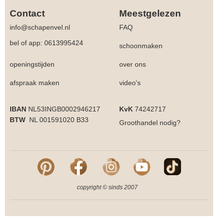
Contact
Meestgelezen
info@schapenvel.nl
FAQ
bel of app: 0613995424
schoonmaken
openingstijden
over ons
afspraak maken
video's
IBAN
NL53INGB0002946217
KvK
74242717
BTW
NL 001591020 B33
Groothandel
nodig?
copyright © sinds 2007