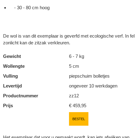
- 30 - 80 cm hoog
De wol is van dit exemplaar is geverfd met ecologische verf. In fel
zonlicht kan de zitzak verkleuren.
Gewicht
6 - 7 kg
Wollengte
5 cm
Vulling
piepschuim bolletjes
Levertijd
ongeveer 10 werkdagen
Productnummer
zz12
Prijs
€ 459,95
BESTEL
Het exemplaar dat voor u gemaakt wordt, kan iets afwijken van