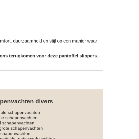
omfort, duurzaamheid en stijl op een manier waar
 ons terugkomen voor deze pantoffel slippers.
penvachten divers
nale schapenvachten
dse schapenvachten
d schapenvachten
rote schapenvachten
 schapenvachten
estelde, patchwork vachten