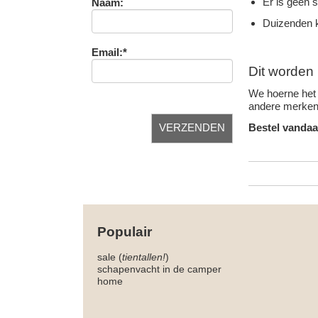
Er is geen 
Naam:
Duizenden k
Email:*
Dit worden 
We hoerne het 
andere merken 
Bestel vandaa
Populair
sale (
tientallen!
)
schapenvacht in de camper
home