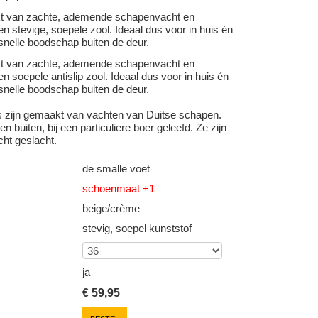
kt van zachte, ademende schapenvacht en
n stevige, soepele zool. Ideaal dus voor in huis én
snelle boodschap buiten de deur.
kt van zachte, ademende schapenvacht en
n soepele antislip zool. Ideaal dus voor in huis én
snelle boodschap buiten de deur.
s zijn gemaakt van vachten van Duitse schapen.
n buiten, bij een particuliere boer geleefd. Ze zijn
cht geslacht.
de smalle voet
schoenmaat +1
beige/crème
stevig, soepel kunststof
ja
€
59,95