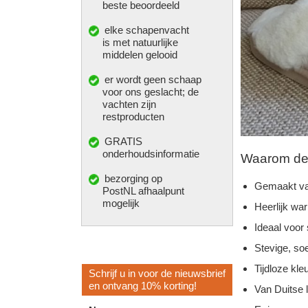
beste beoordeeld
elke
schapenvacht
is met natuurlijke
middelen gelooid
er wordt geen schaap
voor ons geslacht; de
vachten zijn
restproducten
GRATIS
onderhoudsinformatie
Waarom deze
bezorging op
Gemaakt va
PostNL afhaalpunt
mogelijk
Heerlijk wa
Ideaal voor
Stevige, so
Tijdloze kleu
Schrijf u in voor de nieuwsbrief
en ontvang 10% korting!
Van Duitse 