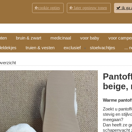
cookie opties
later opnieuw tonen
ik ga 
KLANTENSERVICE
CONTACT
OPENINGSTI
hten
bruin & zwart
medicinaal
voor baby
voor campe
eldekjes
truien & vesten
exclusief
stoelvachtjes
... 
▼
overzicht
Pantof
beige,
Warme pantoff
Zoekt u pantoff
stevig en stijl
meegaan?
Dan heeft ze g
schapenvacht z