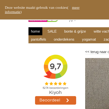
Deze website maakt gebruik van cookies(
meer
informatie
)
home
SALE
bonte & grijze
witte vac
pantoffels
onderdekens
yogamat
zad
<<
terug naar 