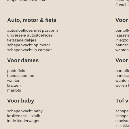
2 vacht
Auto, motor & fiets
Voor
autostoelhoes met pasvorm
pantoff
universele autostoelhoes
laarzen
fietszadeldekjes
inlegzo
schapenvacht op motor
handsc
schapenvacht in camper
wanten
Voor dames
Voor
pantoffels
pantoff
handschoenen
handsc
wanten
wanten
laarzen
wollen 
maillots
Voor baby
Tof v
schapenvacht baby
schape
kruikenzak + kruik
schape
in de kinderwagen
stoelva
zitzak