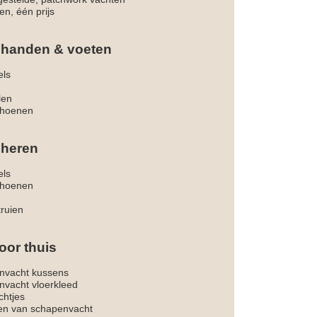
en, één prijs
 handen & voeten
els
len
hoenen
 heren
els
hoenen
truien
oor thuis
nvacht kussens
nvacht vloerkleed
chtjes
ken van schapenvacht