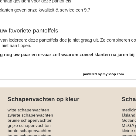
schaap geslacht voor deze pantoffels
lanten geven onze kwaliteit & service een 9,7
uw favoriete pantoffels
van iedereen: deze pantoffels doe je niet graag uit. Ze combineren c
niet aan tippen.
g nog uw paar en ervaar zelf waarom zoveel klanten na jaren bij
powered by
myShop.com
Schapenvachten op kleur
Scha
witte schapenvachten
medici
zwarte schapenvachten
IJslan
bruine schapenvachten
Gotlan
grijze schapenvachten
MEGA g
bonte schapenvachten
kleine
taupe schapenvachten
sameng