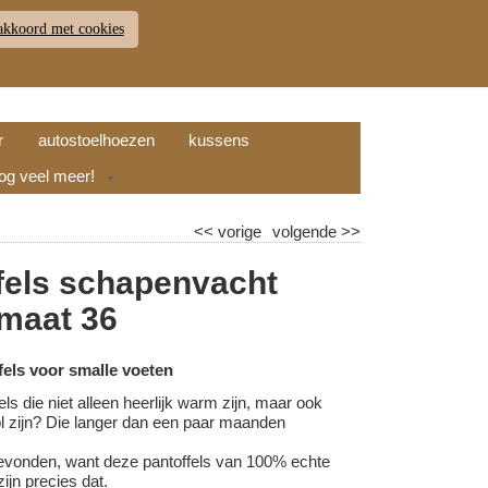
akkoord met cookies
JDEN
RETOUR
WINKELWAGEN (
0
)
9.7
r
autostoelhoezen
kussens
nog veel meer!
▼
<<
vorige
volgende
>>
fels schapenvacht
 maat 36
els voor smalle voeten
els die niet alleen heerlijk warm zijn, maar ook
vol zijn? Die langer dan een paar maanden
evonden, want deze pantoffels van 100% echte
ijn precies dat.