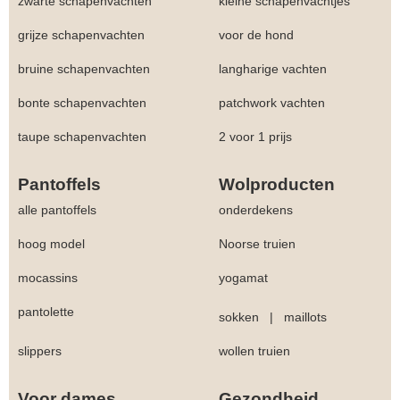
zwarte schapenvachten
kleine schapenvachtjes
grijze schapenvachten
voor de hond
bruine schapenvachten
langharige vachten
bonte schapenvachten
patchwork vachten
taupe schapenvachten
2 voor 1 prijs
Pantoffels
Wolproducten
alle pantoffels
onderdekens
hoog model
Noorse truien
mocassins
yogamat
pantolette
sokken
|
maillots
slippers
wollen truien
Voor dames
Gezondheid