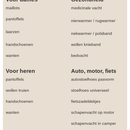
maillots
medicinale vacht
pantoffels
nierwarmer
/
rugwarmer
laarzen
nekwarmer
/
polsband
handschoenen
wollen knieband
wanten
bedvacht
Voor heren
Auto, motor, fiets
pantoffels
autostoelhoes pasvorm
wollen truien
stoelhoes universeel
handschoenen
fietszadeldekjes
wanten
schapenvacht op motor
schapenvacht in camper