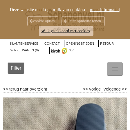
Deze website maakt gebruik van cookies(
meer informatie
)
cookie opties
later opnieuw tonen
ik ga akkoord met cookies
KLANTENSERVICE
CONTACT
OPENINGSTIJDEN
RETOUR
WINKELWAGEN (
0
)
9.7
Filter
TOGGL
NAVIG
<<
terug naar overzicht
<<
vorige
volgende
>>