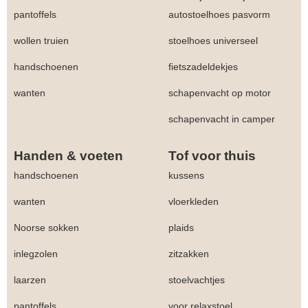
pantoffels
autostoelhoes pasvorm
wollen truien
stoelhoes universeel
handschoenen
fietszadeldekjes
wanten
schapenvacht op motor
schapenvacht in camper
Handen & voeten
Tof voor thuis
handschoenen
kussens
wanten
vloerkleden
Noorse sokken
plaids
inlegzolen
zitzakken
laarzen
stoelvachtjes
pantoffels
voor relaxstoel