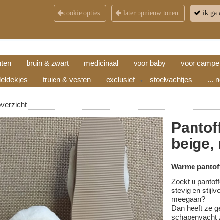
cookie opties
later opnieuw tonen
ik ga 
KLANTENSERVICE
CONTACT
OPENINGSTI
hten
bruin & zwart
medicinaal
voor baby
voor campe
eldekjes
truien & vesten
exclusief
stoelvachtjes
... 
▼
overzicht
Pantof
beige,
Warme pantoff
Zoekt u pantoff
stevig en stijl
meegaan?
Dan heeft ze g
schapenvacht z