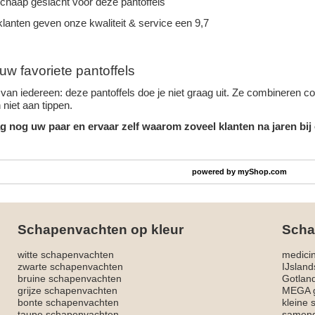
schaap geslacht voor deze pantoffels
lanten geven onze kwaliteit & service een 9,7
uw favoriete pantoffels
van iedereen: deze pantoffels doe je niet graag uit. Ze combineren c
niet aan tippen.
g nog uw paar en ervaar zelf waarom zoveel klanten na jaren bij
powered by
myShop.com
Schapenvachten op kleur
Scha
witte schapenvachten
medici
zwarte schapenvachten
IJslan
bruine schapenvachten
Gotlan
grijze schapenvachten
MEGA g
bonte schapenvachten
kleine
taupe schapenvachten
sameng