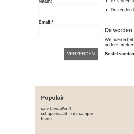
Er is geen 
Naam:
Duizenden k
Email:*
Dit worden 
We hoerne het 
andere merken 
Bestel vandaa
Populair
sale (
tientallen!
)
schapenvacht in de camper
home