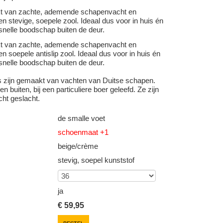
kt van zachte, ademende schapenvacht en
n stevige, soepele zool. Ideaal dus voor in huis én
snelle boodschap buiten de deur.
kt van zachte, ademende schapenvacht en
n soepele antislip zool. Ideaal dus voor in huis én
snelle boodschap buiten de deur.
s zijn gemaakt van vachten van Duitse schapen.
n buiten, bij een particuliere boer geleefd. Ze zijn
cht geslacht.
de smalle voet
schoenmaat +1
beige/crème
stevig, soepel kunststof
ja
€
59,95