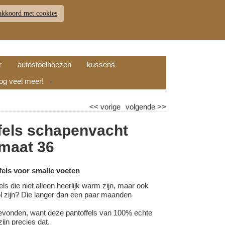
akkoord met cookies
JDEN
RETOUR
WINKELWAGEN (
0
)
9.7
r
autostoelhoezen
kussens
nog veel meer!
▼
<<
vorige
volgende
>>
fels schapenvacht
 maat 36
els voor smalle voeten
els die niet alleen heerlijk warm zijn, maar ook
vol zijn? Die langer dan een paar maanden
evonden, want deze pantoffels van 100% echte
ijn precies dat.