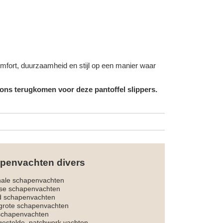
omfort, duurzaamheid en stijl op een manier waar
 ons terugkomen voor deze pantoffel slippers.
penvachten divers
nale schapenvachten
dse schapenvachten
d schapenvachten
rote schapenvachten
 schapenvachten
estelde, patchwork vachten