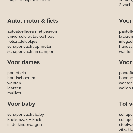
2 vacht
Auto, motor & fiets
Voor
autostoelhoes met pasvorm
pantoff
universele autostoelhoes
laarzen
fietszadeldekjes
inlegzo
schapenvacht op motor
handsc
schapenvacht in camper
wanten
Voor dames
Voor
pantoffels
pantoff
handschoenen
handsc
wanten
wanten
laarzen
wollen 
maillots
Voor baby
Tof v
schapenvacht baby
schape
kruikenzak + kruik
schape
in de kinderwagen
stoelva
zitzak