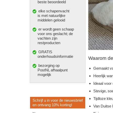
beste beoordeeld
elke
schapenvacht
is met natuurlijke
middelen gelooid
er wordt geen schaap
voor ons geslacht; de
vachten zijn
restproducten
GRATIS
onderhoudsinformatie
Waarom deze
bezorging op
Gemaakt va
PostNL afhaalpunt
mogelijk
Heerlijk wa
Ideaal voor
Stevige, so
Tijdloze kleu
Schrijf u in voor de nieuwsbrief
en ontvang 10% korting!
Van Duitse 