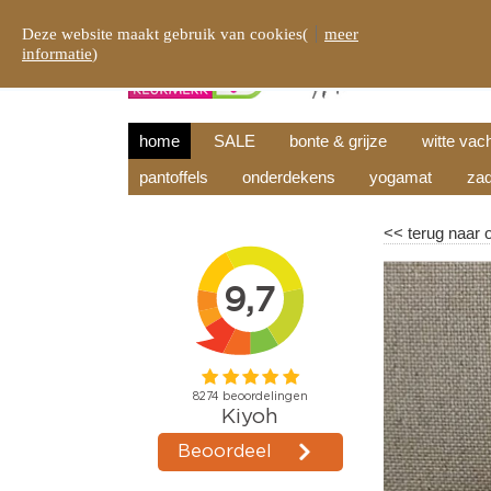
Deze website maakt gebruik van cookies(
meer
informatie
)
home
SALE
bonte & grijze
witte vac
pantoffels
onderdekens
yogamat
zad
<<
terug naar 