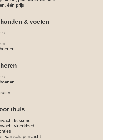
en, één prijs
 handen & voeten
els
len
hoenen
 heren
els
hoenen
truien
oor thuis
nvacht kussens
nvacht vloerkleed
chtjes
ken van schapenvacht