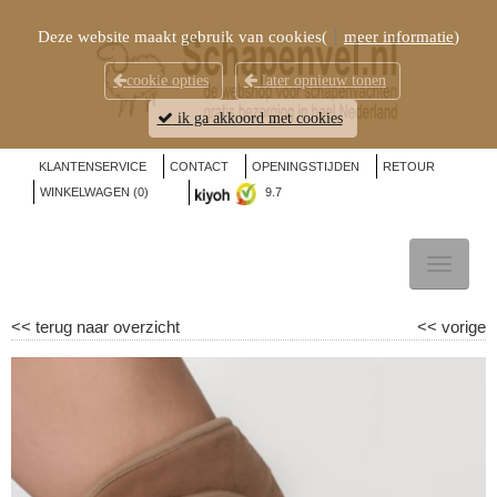
Deze website maakt gebruik van cookies(
meer informatie
)
cookie opties
later opnieuw tonen
ik ga akkoord met cookies
KLANTENSERVICE
CONTACT
OPENINGSTIJDEN
RETOUR
WINKELWAGEN (
0
)
9.7
TOGGL
NAVIG
<<
terug naar overzicht
<<
vorige