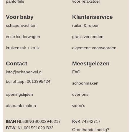
pantoffels
voor relaxstoel
Voor baby
Klantenservice
schapenvachten
ruilen & retour
in de kinderwagen
gratis verzenden
kruikenzak + kruik
algemene voorwaarden
Contact
Meestgelezen
info@schapenvel.nl
FAQ
bel of app: 0613995424
schoonmaken
openingstijden
over ons
afspraak maken
video's
IBAN
NL53INGB0002946217
KvK
74242717
BTW
NL 001591020 B33
Groothandel
nodig?