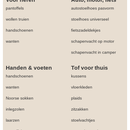
pantoffels
autostoelhoes pasvorm
wollen truien
stoelhoes universeel
handschoenen
fietszadeldekjes
wanten
schapenvacht op motor
schapenvacht in camper
Handen & voeten
Tof voor thuis
handschoenen
kussens
wanten
vloerkleden
Noorse sokken
plaids
inlegzolen
zitzakken
laarzen
stoelvachtjes