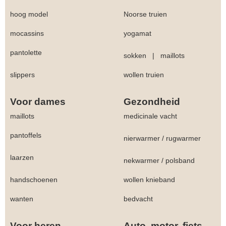
hoog model
Noorse truien
mocassins
yogamat
pantolette
sokken
|
maillots
slippers
wollen truien
Voor dames
Gezondheid
maillots
medicinale vacht
pantoffels
nierwarmer
/
rugwarmer
laarzen
nekwarmer
/
polsband
handschoenen
wollen knieband
wanten
bedvacht
Voor heren
Auto, motor, fiets