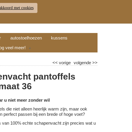
akkoord met cookies
JDEN
RETOUR
WINKELWAGEN (
0
)
9.7
r
autostoelhoezen
kussens
nog veel meer!
▼
<<
vorige
volgende
>>
nvacht pantoffels
 maat 36
ar u niet meer zonder wil
els die niet alleen heerlijk warm zijn, maar ook
l en perfect passen bij een brede of hoge voet?
s van 100% echte schapenvacht zijn precies wat u