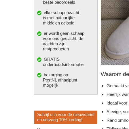
beste beoordeeld
elke
schapenvacht
is met natuurlijke
middelen gelooid
er wordt geen schaap
voor ons geslacht; de
vachten zijn
restproducten
GRATIS
onderhoudsinformatie
Waarom deze
bezorging op
PostNL afhaalpunt
mogelijk
Gemaakt va
Heerlijk wa
Ideaal voor
Stevige, so
Schrijf u in voor de nieuwsbrief
en ontvang 10% korting!
Rand omhoo
Tijdloze kleu