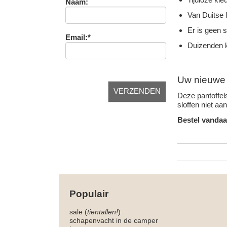
Naam:
Van Duitse 
Er is geen 
Email:*
Duizenden k
Uw nieuwe f
Deze pantoffels
sloffen niet aa
Bestel vandaa
Populair
sale (
tientallen!
)
schapenvacht in de camper