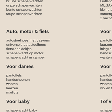
bruine schapenvachten
Gotlan
grijze schapenvachten
MEGA g
bonte schapenvachten
kleine
taupe schapenvachten
sameng
2 vacht
Auto, motor & fiets
Voor
autostoelhoes met pasvorm
pantoff
universele autostoelhoes
laarzen
fietszadeldekjes
inlegzo
schapenvacht op motor
handsc
schapenvacht in camper
wanten
Voor dames
Voor
pantoffels
pantoff
handschoenen
handsc
wanten
wanten
laarzen
wollen 
maillots
Voor baby
Tof v
schapenvacht baby
schape