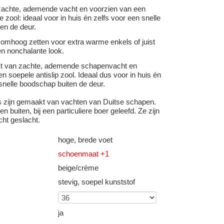
achte, ademende vacht en voorzien van een
e zool: ideaal voor in huis én zelfs voor een snelle
en de deur.
 omhoog zetten voor extra warme enkels of juist
n nonchalante look.
kt van zachte, ademende schapenvacht en
n soepele antislip zool. Ideaal dus voor in huis én
snelle boodschap buiten de deur.
s zijn gemaakt van vachten van Duitse schapen.
n buiten, bij een particuliere boer geleefd. Ze zijn
cht geslacht.
hoge, brede voet
schoenmaat +1
beige/crème
stevig, soepel kunststof
ja