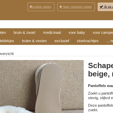
cookie opties
later opnieuw tonen
ik ga 
KLANTENSERVICE
CONTACT
OPENINGSTI
hten
bruin & zwart
medicinaal
voor baby
voor campe
eldekjes
truien & vesten
exclusief
stoelvachtjes
... 
▼
overzicht
Schape
beige,
Pantoffels wa
Zoekt u pantoff
stevig, stijlvo
Deze pantoffel
zoekt.