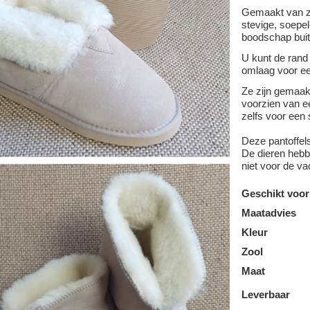
Gemaakt van z
stevige, soepel
boodschap buit
U kunt de rand
omlaag voor ee
Ze zijn gemaa
voorzien van ee
zelfs voor een 
Deze pantoffel
De dieren hebbe
niet voor de va
Geschikt voor
Maatadvies
Kleur
Zool
Maat
Leverbaar