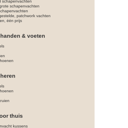
d schapenvachten
rote schapenvachten
 schapenvachten
estelde, patchwork vachten
en, één prijs
 handen & voeten
els
len
hoenen
 heren
els
hoenen
truien
oor thuis
nvacht kussens