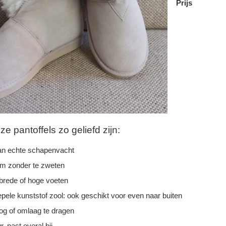
Prijs
 pantoffels zo geliefd zijn:
n echte schapenvacht
rm zonder te zweten
 brede of hoge voeten
epele kunststof zool: ook geschikt voor even naar buiten
g of omlaag te dragen
r, past overal bij