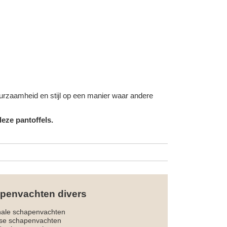
duurzaamheid en stijl op een manier waar andere
eze pantoffels.
penvachten divers
nale schapenvachten
dse schapenvachten