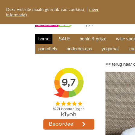
Deze website maakt gebruik van cookies(
meer
informatie
)
home
SALE
bonte & grijze
witte vac
pantoffels
onderdekens
yogamat
zad
<<
terug naar 