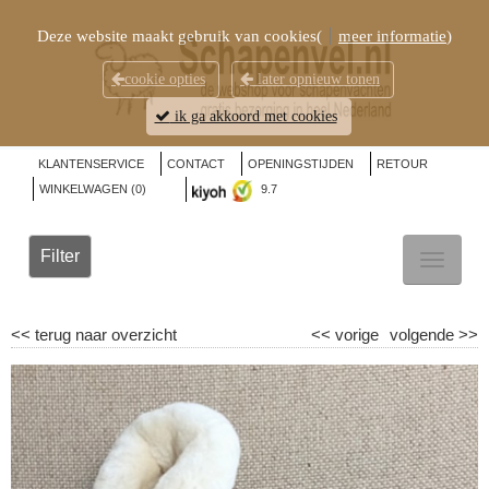
Deze website maakt gebruik van cookies(
meer informatie
)
cookie opties
later opnieuw tonen
ik ga akkoord met cookies
KLANTENSERVICE
CONTACT
OPENINGSTIJDEN
RETOUR
WINKELWAGEN (
0
)
9.7
Filter
TOGGL
NAVIG
<<
terug naar overzicht
<<
vorige
volgende
>>