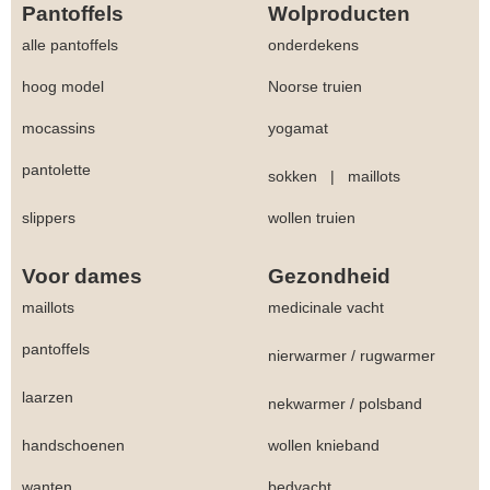
Pantoffels
Wolproducten
alle pantoffels
onderdekens
hoog model
Noorse truien
mocassins
yogamat
pantolette
sokken
|
maillots
slippers
wollen truien
Voor dames
Gezondheid
maillots
medicinale vacht
pantoffels
nierwarmer
/
rugwarmer
laarzen
nekwarmer
/
polsband
handschoenen
wollen knieband
wanten
bedvacht