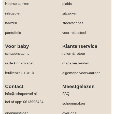
Noorse sokken
plaids
inlegzolen
zitzakken
laarzen
stoelvachtjes
pantoffels
voor relaxstoel
Voor baby
Klantenservice
schapenvachten
ruilen & retour
in de kinderwagen
gratis verzenden
kruikenzak + kruik
algemene voorwaarden
Contact
Meestgelezen
info@schapenvel.nl
FAQ
bel of app: 0613995424
schoonmaken
openingstijden
over ons