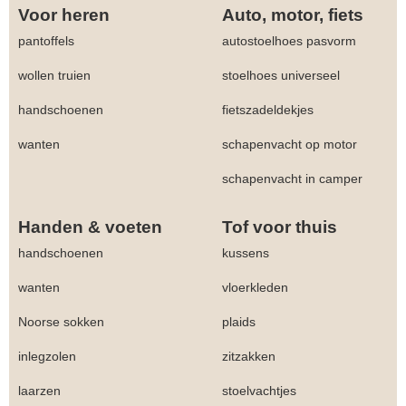
Voor heren
Auto, motor, fiets
pantoffels
autostoelhoes pasvorm
wollen truien
stoelhoes universeel
handschoenen
fietszadeldekjes
wanten
schapenvacht op motor
schapenvacht in camper
Handen & voeten
Tof voor thuis
handschoenen
kussens
wanten
vloerkleden
Noorse sokken
plaids
inlegzolen
zitzakken
laarzen
stoelvachtjes