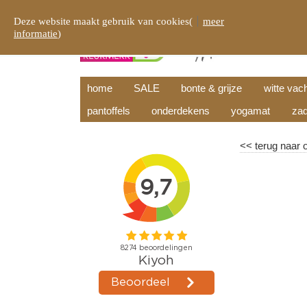
Deze website maakt gebruik van cookies(
meer
informatie
)
home
SALE
bonte & grijze
witte vac
pantoffels
onderdekens
yogamat
zad
<<
terug naar 