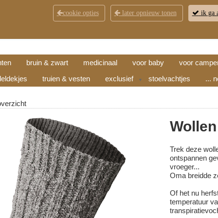
cookie opties
later opnieuw tonen
ik ga 
KLANTENSERVICE
CONTACT
OPENINGSTI
hten
bruin & zwart
medicinaal
voor baby
voor campe
eldekjes
truien & vesten
exclusief
stoelvachtjes
... 
▼
overzicht
Wollen
Trek deze woll
ontspannen gev
vroeger...
Oma breidde ze
Of het nu herfs
temperatuur va
transpiratievoc