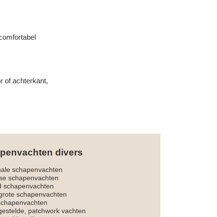
 comfortabel
r of achterkant,
penvachten divers
nale schapenvachten
dse schapenvachten
d schapenvachten
rote schapenvachten
 schapenvachten
estelde, patchwork vachten