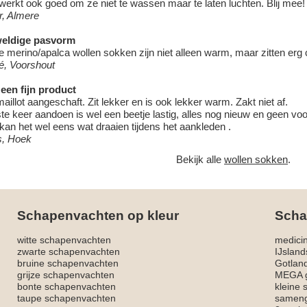
werkt ook goed om ze niet te wassen maar te laten luchten. Blij mee!
r, Almere
eldige pasvorm
 merino/apalca wollen sokken zijn niet alleen warm, maar zitten erg
é, Voorshout
een fijn product
aillot aangeschaft. Zit lekker en is ook lekker warm. Zakt niet af.
te keer aandoen is wel een beetje lastig, alles nog nieuw en geen voo
kan het wel eens wat draaien tijdens het aankleden .
s, Hoek
Bekijk alle
wollen sokken
.
Schapenvachten op kleur
Scha
witte schapenvachten
medici
zwarte schapenvachten
IJslan
bruine schapenvachten
Gotlan
grijze schapenvachten
MEGA g
bonte schapenvachten
kleine
taupe schapenvachten
sameng