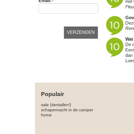
Email:*
Het 
Fleu
Gew
Deze
Ren
Wat 
De m
Eers
dan 
Loe
Populair
sale (
tientallen!
)
schapenvacht in de camper
home