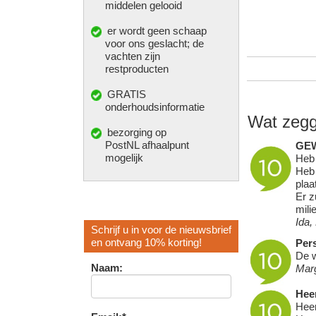
middelen gelooid
er wordt geen schaap
voor ons geslacht; de
vachten zijn
restproducten
GRATIS
onderhoudsinformatie
Wat zegg
bezorging op
PostNL afhaalpunt
GE
mogelijk
Heb 
Heb 
plaa
Er z
mili
Ida,
Schrijf u in voor de nieuwsbrief
en ontvang 10% korting!
Pers
De w
Naam:
Mar
Heer
Heer