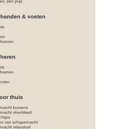
en, één prijs
 handen & voeten
els
len
hoenen
 heren
els
hoenen
truien
oor thuis
nvacht kussens
nvacht vloerkleed
chtjes
ken van schapenvacht
vacht relaxstoel