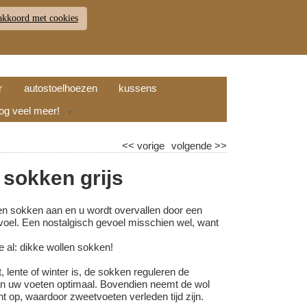
akkoord met cookies
JDEN
RETOUR
WINKELWAGEN (
0
)
9.7
r
autostoelhoezen
kussens
nog veel meer!
▼
<<
vorige
volgende
>>
 sokken grijs
en sokken aan en u wordt overvallen door een
oel. Een nostalgisch gevoel misschien wel, want
 al: dikke wollen sokken!
t, lente of winter is, de sokken reguleren de
n uw voeten optimaal. Bovendien neemt de wol
ht op, waardoor zweetvoeten verleden tijd zijn.