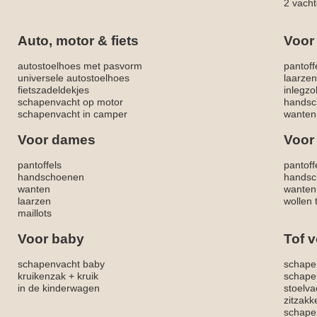
2 vacht
Auto, motor & fiets
Voor
autostoelhoes met pasvorm
pantoff
universele autostoelhoes
laarzen
fietszadeldekjes
inlegzo
schapenvacht op motor
handsc
schapenvacht in camper
wanten
Voor dames
Voor
pantoffels
pantoff
handschoenen
handsc
wanten
wanten
laarzen
wollen 
maillots
Voor baby
Tof v
schapenvacht baby
schape
kruikenzak + kruik
schape
in de kinderwagen
stoelva
zitzak
schapen