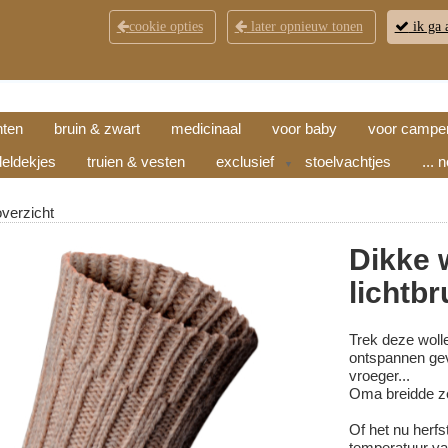
cookie opties
later opnieuw tonen
ik ga 
KLANTENSERVICE
CONTACT
OPENINGSTI
hten
bruin & zwart
medicinaal
voor baby
voor campe
eldekjes
truien & vesten
exclusief
stoelvachtjes
... 
▼
overzicht
Dikke 
lichtbr
Trek deze woll
ontspannen gev
vroeger...
Oma breidde ze
Of het nu herfs
temperatuur va