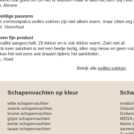
r, Almere
eldige pasvorm
 merino/apalca wollen sokken zijn niet alleen warm, maar zitten erg
é, Voorshout
een fijn product
aillot aangeschaft. Zit lekker en is ook lekker warm. Zakt niet af.
te keer aandoen is wel een beetje lastig, alles nog nieuw en geen voo
kan het wel eens wat draaien tijdens het aankleden .
s, Hoek
Bekijk alle
wollen sokken
.
Schapenvachten op kleur
Scha
witte schapenvachten
medici
zwarte schapenvachten
IJslan
bruine schapenvachten
Gotlan
grijze schapenvachten
MEGA g
bonte schapenvachten
kleine
taupe schapenvachten
sameng
2 vacht