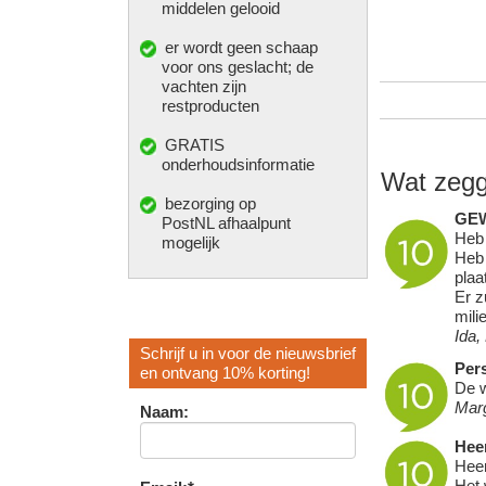
middelen gelooid
er wordt geen schaap
voor ons geslacht; de
vachten zijn
restproducten
GRATIS
onderhoudsinformatie
Wat zegg
bezorging op
GE
PostNL afhaalpunt
Heb 
mogelijk
Heb 
plaa
Er z
mili
Ida,
Schrijf u in voor de nieuwsbrief
Pers
en ontvang 10% korting!
De w
Mar
Naam:
Heer
Heer
Het 