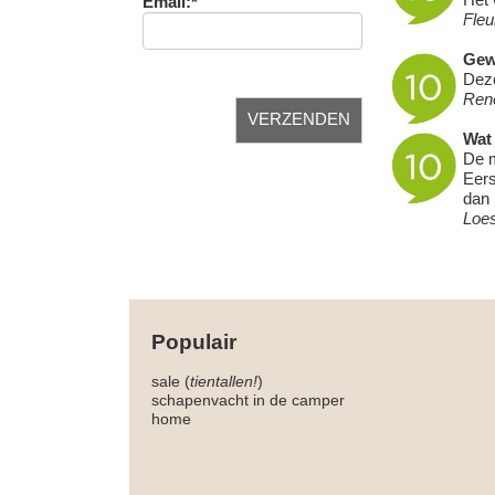
Email:*
Fleu
Gew
Deze
Ren
Wat 
De m
Eers
dan 
Loe
Populair
sale (
tientallen!
)
schapenvacht in de camper
home