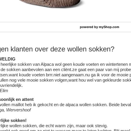
powered by
myShop.com
en klanten over deze wollen sokken?
WELDIG
heerlijke sokken van Alpaca wol geen koude voeten en wintertenen
de sokken aanbevolen aan een cliënt.ze gaat een paar van mij prober
tsen.want koude voeten brrr.niet aangenaam.nu ga ik voor de mooie p
ullen nog vele mooie sokken volgen,want hou wel van gekleurde sokk
euvriendelijk.
 Elim
oonlijk en attent
ollen maillot heb ik gekocht en de alpaca wollen sokken. Beide beva
ga, Wervershoof
lijke sokken!
lijke wollen sokken, die echt warm zijn, maar ook stevig.
werkt ook goed om ze niet te wassen maar te laten luchten. Blij mee!