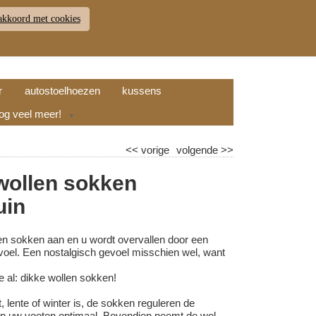
akkoord met cookies
JDEN
RETOUR
WINKELWAGEN (
0
)
9.7
r
autostoelhoezen
kussens
nog veel meer!
▼
<<
vorige
volgende
>>
wollen sokken
uin
en sokken aan en u wordt overvallen door een
oel. Een nostalgisch gevoel misschien wel, want
 al: dikke wollen sokken!
t, lente of winter is, de sokken reguleren de
n uw voeten optimaal. Bovendien neemt de wol