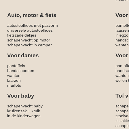
Auto, motor & fiets
Voor
autostoelhoes met pasvorm
pantoff
universele autostoelhoes
laarzen
fietszadeldekjes
inlegzo
schapenvacht op motor
handsc
schapenvacht in camper
wanten
Voor dames
Voor
pantoffels
pantoff
handschoenen
handsc
wanten
wanten
laarzen
wollen 
maillots
Voor baby
Tof v
schapenvacht baby
schape
kruikenzak + kruik
schape
in de kinderwagen
stoelva
zitzak
schapen