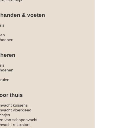
 handen & voeten
els
len
hoenen
 heren
els
hoenen
truien
oor thuis
nvacht kussens
nvacht vloerkleed
chtjes
ken van schapenvacht
vacht relaxstoel