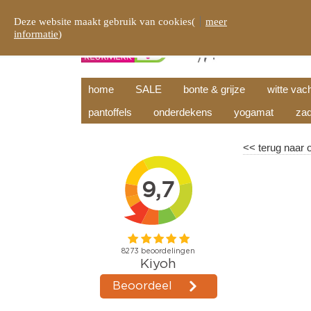
Deze website maakt gebruik van cookies(
meer
informatie
)
home
SALE
bonte & grijze
witte vac
pantoffels
onderdekens
yogamat
zad
<<
terug naar 