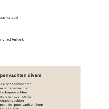
 comfortabel
r of achterkant,
penvachten divers
nale schapenvachten
dse schapenvachten
d schapenvachten
rote schapenvachten
 schapenvachten
estelde, patchwork vachten
en, één prijs