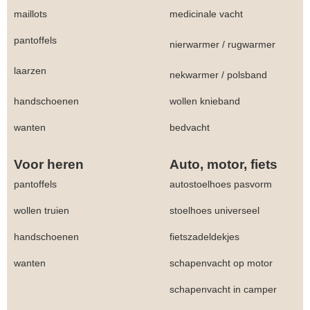
maillots
medicinale vacht
pantoffels
nierwarmer
/
rugwarmer
laarzen
nekwarmer
/
polsband
handschoenen
wollen knieband
wanten
bedvacht
Voor heren
Auto, motor, fiets
pantoffels
autostoelhoes pasvorm
wollen truien
stoelhoes universeel
handschoenen
fietszadeldekjes
wanten
schapenvacht op motor
schapenvacht in camper