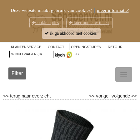
Deze website maakt gebruik van cookies(
meer informatie
)
cookie opties
later opnieuw tonen
ik ga akkoord met cookies
KLANTENSERVICE
CONTACT
OPENINGSTIJDEN
RETOUR
WINKELWAGEN (
0
)
9.7
Filter
TOGGL
NAVIG
<<
terug naar overzicht
<<
vorige
volgende
>>