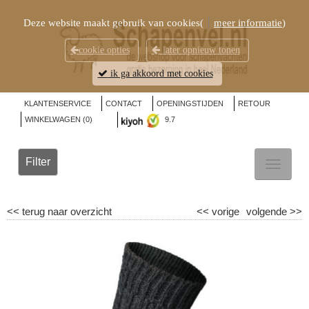
Deze website maakt gebruik van cookies(
meer informatie
)
cookie opties
later opnieuw tonen
ik ga akkoord met cookies
KLANTENSERVICE
CONTACT
OPENINGSTIJDEN
RETOUR
WINKELWAGEN (
0
)
9.7
Filter
TOGGL
NAVIG
<<
terug naar overzicht
<<
vorige
volgende
>>