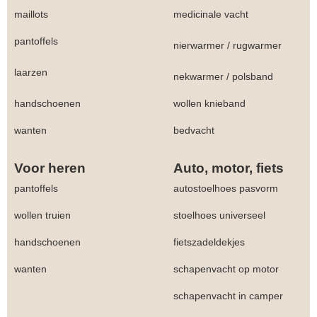
maillots
medicinale vacht
pantoffels
nierwarmer
/
rugwarmer
laarzen
nekwarmer
/
polsband
handschoenen
wollen knieband
wanten
bedvacht
Voor heren
Auto, motor, fiets
pantoffels
autostoelhoes pasvorm
wollen truien
stoelhoes universeel
handschoenen
fietszadeldekjes
wanten
schapenvacht op motor
schapenvacht in camper