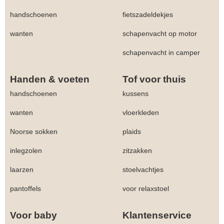
handschoenen
fietszadeldekjes
wanten
schapenvacht op motor
schapenvacht in camper
Handen & voeten
Tof voor thuis
handschoenen
kussens
wanten
vloerkleden
Noorse sokken
plaids
inlegzolen
zitzakken
laarzen
stoelvachtjes
pantoffels
voor relaxstoel
Voor baby
Klantenservice