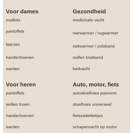
Voor dames
Gezondheid
maillots
medicinale vacht
pantoffels
nierwarmer
/
rugwarmer
laarzen
nekwarmer
/
polsband
handschoenen
wollen knieband
wanten
bedvacht
Voor heren
Auto, motor, fiets
pantoffels
autostoelhoes pasvorm
wollen truien
stoelhoes universeel
handschoenen
fietszadeldekjes
wanten
schapenvacht op motor