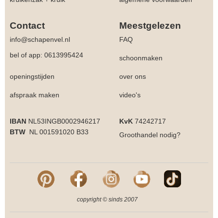
Contact
Meestgelezen
info@schapenvel.nl
FAQ
bel of app: 0613995424
schoonmaken
openingstijden
over ons
afspraak maken
video's
IBAN
NL53INGB0002946217
KvK
74242717
BTW
NL 001591020 B33
Groothandel
nodig?
copyright © sinds 2007