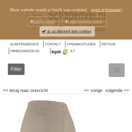
Deze website maakt gebruik van cookies(
meer informatie
)
cookie opties
later opnieuw tonen
ik ga akkoord met cookies
KLANTENSERVICE
CONTACT
OPENINGSTIJDEN
RETOUR
WINKELWAGEN (
0
)
9.7
Filter
TOGGL
NAVIG
<<
terug naar overzicht
<<
vorige
volgende
>>