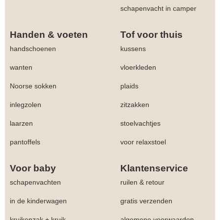
schapenvacht in camper
Handen & voeten
Tof voor thuis
handschoenen
kussens
wanten
vloerkleden
Noorse sokken
plaids
inlegzolen
zitzakken
laarzen
stoelvachtjes
pantoffels
voor relaxstoel
Voor baby
Klantenservice
schapenvachten
ruilen & retour
in de kinderwagen
gratis verzenden
kruikenzak + kruik
algemene voorwaarden