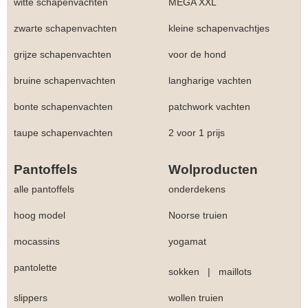
witte schapenvachten
MEGA XXL
zwarte schapenvachten
kleine schapenvachtjes
grijze schapenvachten
voor de hond
bruine schapenvachten
langharige vachten
bonte schapenvachten
patchwork vachten
taupe schapenvachten
2 voor 1 prijs
Pantoffels
Wolproducten
alle pantoffels
onderdekens
hoog model
Noorse truien
mocassins
yogamat
pantolette
sokken
|
maillots
slippers
wollen truien