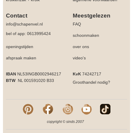
Contact
Meestgelezen
info@schapenvel.nl
FAQ
bel of app: 0613995424
schoonmaken
openingstijden
over ons
afspraak maken
video's
IBAN
NL53INGB0002946217
KvK
74242717
BTW
NL 001591020 B33
Groothandel
nodig?
copyright © sinds 2007