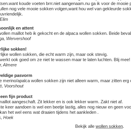
tsen.want koude voeten brrr.niet aangenaam.nu ga ik voor de mooie p
ullen nog vele mooie sokken volgen,want hou wel van gekleurde sokk
euvriendelijk.
 Elim
oonlijk en attent
ollen maillot heb ik gekocht en de alpaca wollen sokken. Beide beva
ga, Wervershoof
lijke sokken!
lijke wollen sokken, die echt warm zijn, maar ook stevig.
werkt ook goed om ze niet te wassen maar te laten luchten. Blij mee!
r, Almere
eldige pasvorm
 merino/apalca wollen sokken zijn niet alleen warm, maar zitten erg
é, Voorshout
een fijn product
aillot aangeschaft. Zit lekker en is ook lekker warm. Zakt niet af.
te keer aandoen is wel een beetje lastig, alles nog nieuw en geen voo
kan het wel eens wat draaien tijdens het aankleden .
s, Hoek
Bekijk alle
wollen sokken
.