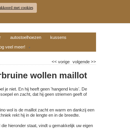
akkoord met cookies
JDEN
RETOUR
WINKELWAGEN (
0
)
9.7
r
autostoelhoezen
kussens
nog veel meer!
▼
<<
vorige
volgende
>>
bruine wollen maillot
el je niet. En hij heeft geen 'hangend kruis'. De
o soepel en zacht, dat hij geen striemen geeft of
ino wol is de maillot zacht en warm en dankzij een
hniek rekt hij in de lengte en in de breedte.
 die hieronder staat, vindt u gemakkelijk uw eigen