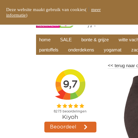
Deze website maakt gebruik van cookies(
meer
informatie
)
home
SALE
bonte & grijze
witte vac
pantoffels
onderdekens
yogamat
zad
<<
terug naar 