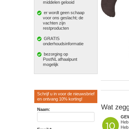
middelen gelooid
er wordt geen schaap
voor ons geslacht; de
vachten zijn
restproducten
GRATIS
onderhoudsinformatie
bezorging op
PostNL afhaalpunt
mogelijk
Schrijf u in voor de nieuwsbrief
en ontvang 10% korting!
Wat zegg
Naam:
GE
Heb 
Heb 