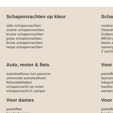
Schapenvachten op kleur
Scha
witte schapenvachten
medici
zwarte schapenvachten
IJslan
bruine schapenvachten
Gotlan
grijze schapenvachten
MEGA g
bonte schapenvachten
kleine
taupe schapenvachten
sameng
2 vacht
Auto, motor & fiets
Voor
autostoelhoes met pasvorm
pantoff
universele autostoelhoes
laarzen
fietszadeldekjes
inlegzo
schapenvacht op motor
handsc
schapenvacht in camper
wanten
Voor dames
Voor
pantoffels
pantoff