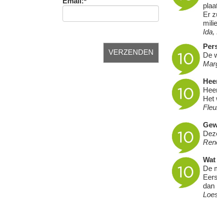
Email:*
plaa
Er z
mili
Ida,
Pers
De w
Mar
Heer
Heer
Het 
Fleu
Gew
Deze
Ren
Wat 
De m
Eers
dan 
Loe