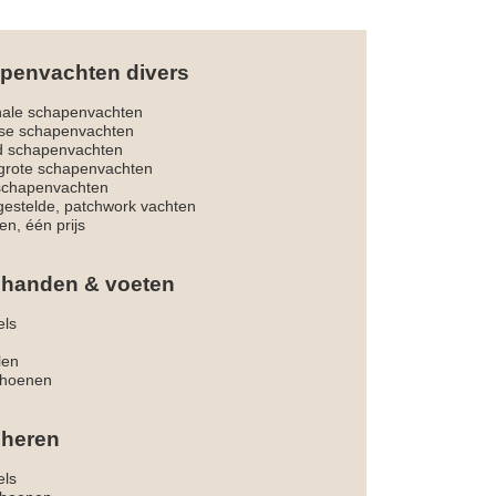
penvachten divers
nale schapenvachten
dse schapenvachten
d schapenvachten
rote schapenvachten
 schapenvachten
estelde, patchwork vachten
en, één prijs
 handen & voeten
els
len
hoenen
 heren
els