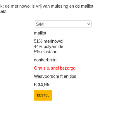
jk: de merinowol is vrij van mulesing en de maillot
aakt.
maillot
51% merinowol
44% polyamide
5% elastaan
donkerbruin
Gratis & snel
bezorgd!
Wasvoorschrift en tips
€
34,95
BESTEL