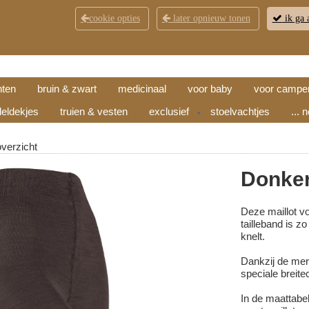
cookie opties
later opnieuw tonen
ik ga 
KLANTENSERVICE
CONTACT
OPENINGSTI
hten
bruin & zwart
medicinaal
voor baby
voor campe
eldekjes
truien & vesten
exclusief
stoelvachtjes
... 
▼
overzicht
Donker
Deze maillot vo
tailleband is z
knelt.
Dankzij de mer
speciale breitec
In de maattabel