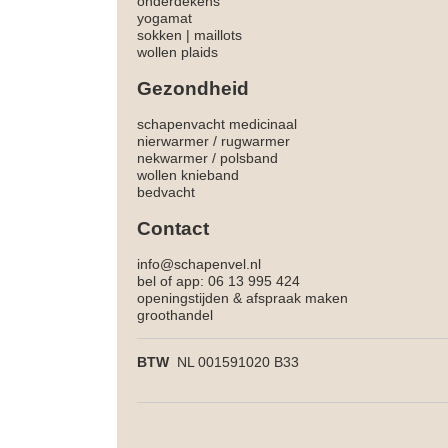
onderdekens
yogamat
sokken
|
maillots
wollen plaids
Gezondheid
schapenvacht medicinaal
nierwarmer
/
rugwarmer
nekwarmer
/
polsband
wollen knieband
bedvacht
Contact
info@schapenvel.nl
bel of app: 06 13 995 424
openingstijden & afspraak maken
groothandel
BTW
NL 001591020 B33