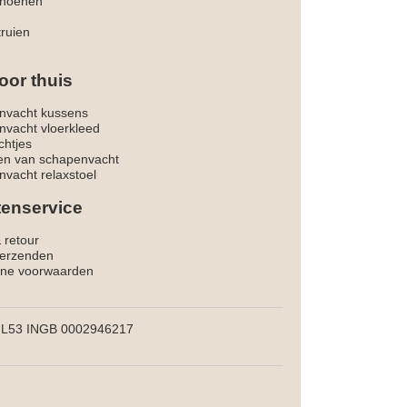
hoenen
truien
oor thuis
nvacht kussens
nvacht vloerkleed
chtjes
ken van schapenvacht
vacht relaxstoel
tenservice
& retour
verzenden
ne voorwaarden
L53 INGB 0002946217