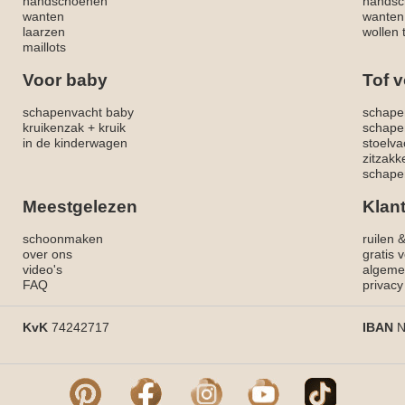
handschoenen
handsc
wanten
wanten
laarzen
wollen 
maillots
Voor baby
Tof v
schapenvacht baby
schape
kruikenzak + kruik
schape
in de kinderwagen
stoelva
zitzak
schapen
Meestgelezen
Klan
schoonmaken
ruilen 
over ons
gratis 
video's
algeme
FAQ
privacy
KvK
74242717
IBAN
N