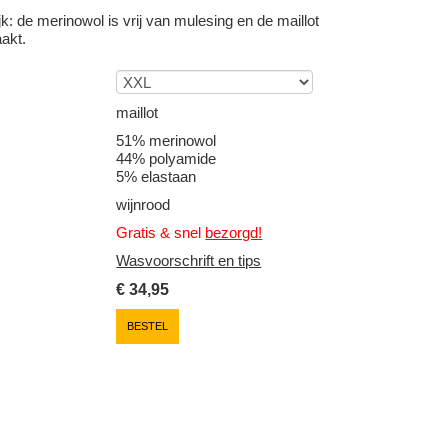
jk: de merinowol is vrij van mulesing en de maillot
aakt.
maillot
51% merinowol
44% polyamide
5% elastaan
wijnrood
Gratis & snel
bezorgd!
Wasvoorschrift en tips
€
34,95
BESTEL