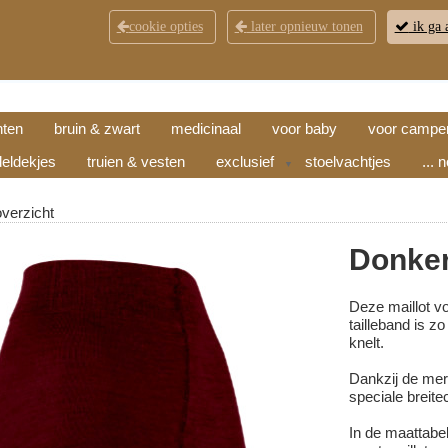
cookie opties
later opnieuw tonen
ik ga 
KLANTENSERVICE
CONTACT
OPENINGSTI
hten
bruin & zwart
medicinaal
voor baby
voor campe
eldekjes
truien & vesten
exclusief
stoelvachtjes
... 
▼
overzicht
Donker
Deze maillot vo
tailleband is z
knelt.
Dankzij de mer
speciale breitec
In de maattabel