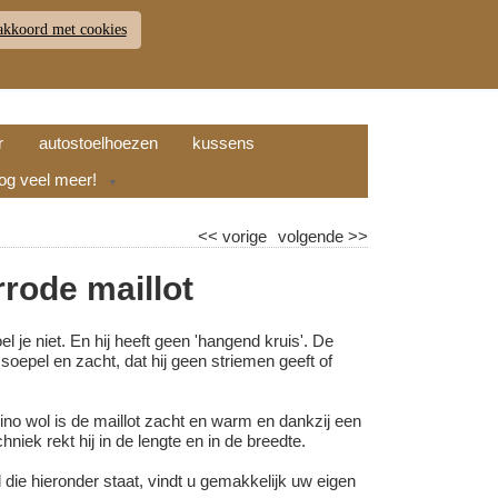
akkoord met cookies
JDEN
RETOUR
WINKELWAGEN (
0
)
9.7
r
autostoelhoezen
kussens
nog veel meer!
▼
<<
vorige
volgende
>>
rode maillot
el je niet. En hij heeft geen 'hangend kruis'. De
o soepel en zacht, dat hij geen striemen geeft of
ino wol is de maillot zacht en warm en dankzij een
hniek rekt hij in de lengte en in de breedte.
 die hieronder staat, vindt u gemakkelijk uw eigen