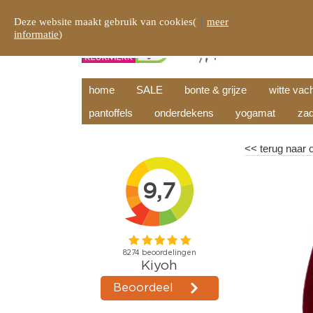
Deze website maakt gebruik van cookies(
meer
informatie
)
home
SALE
bonte & grijze
witte vac
pantoffels
onderdekens
yogamat
zad
<<
terug naar 