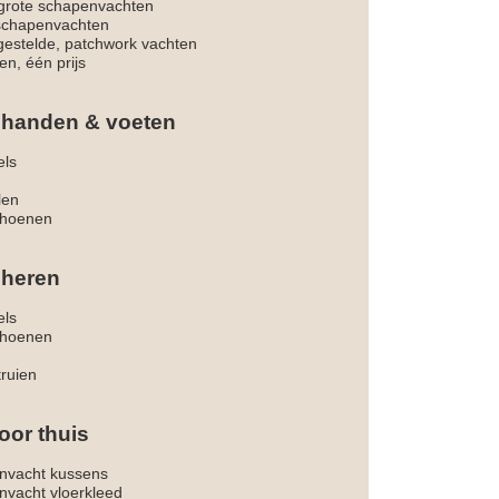
rote schapenvachten
 schapenvachten
estelde, patchwork vachten
en, één prijs
 handen & voeten
els
len
hoenen
 heren
els
hoenen
truien
oor thuis
nvacht kussens
nvacht vloerkleed