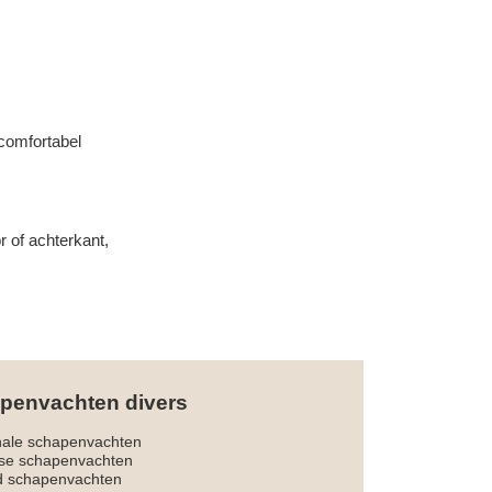
 comfortabel
r of achterkant,
penvachten divers
nale schapenvachten
dse schapenvachten
d schapenvachten