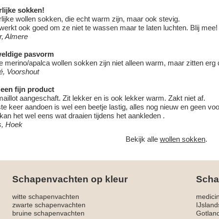
lijke sokken!
lijke wollen sokken, die echt warm zijn, maar ook stevig.
werkt ook goed om ze niet te wassen maar te laten luchten. Blij mee!
r, Almere
eldige pasvorm
 merino/apalca wollen sokken zijn niet alleen warm, maar zitten erg
é, Voorshout
een fijn product
aillot aangeschaft. Zit lekker en is ook lekker warm. Zakt niet af.
te keer aandoen is wel een beetje lastig, alles nog nieuw en geen voo
kan het wel eens wat draaien tijdens het aankleden .
s, Hoek
Bekijk alle
wollen sokken
.
Schapenvachten op kleur
Scha
witte schapenvachten
medici
zwarte schapenvachten
IJslan
bruine schapenvachten
Gotlan