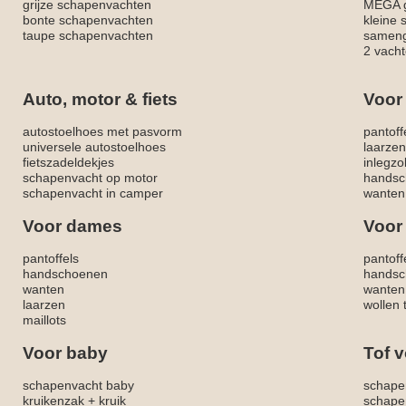
grijze schapenvachten
MEGA g
bonte schapenvachten
kleine
taupe schapenvachten
sameng
2 vacht
Auto, motor & fiets
Voor
autostoelhoes met pasvorm
pantoff
universele autostoelhoes
laarzen
fietszadeldekjes
inlegzo
schapenvacht op motor
handsc
schapenvacht in camper
wanten
Voor dames
Voor
pantoffels
pantoff
handschoenen
handsc
wanten
wanten
laarzen
wollen 
maillots
Voor baby
Tof v
schapenvacht baby
schape
kruikenzak + kruik
schape