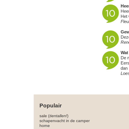
Heer
Heer
Het 
Fleu
Gew
Deze
Ren
Wat 
De m
Eers
dan 
Loe
Populair
sale (
tientallen!
)
schapenvacht in de camper
home