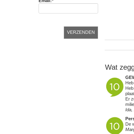
Email:*
Wat zegg
GE
Heb 
Heb 
plaa
Er z
mili
Ida,
Pers
De w
Mar