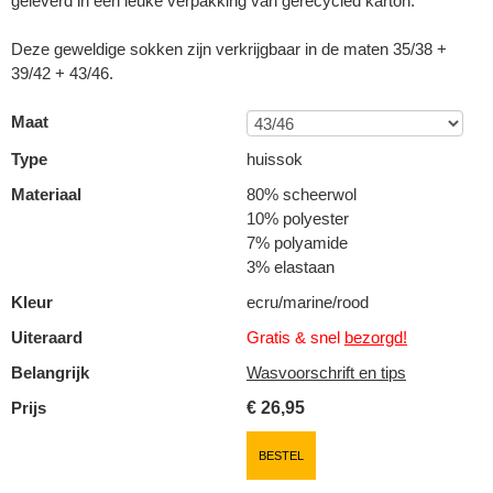
geleverd in een leuke verpakking van gerecycled karton.
Deze geweldige sokken zijn verkrijgbaar in de maten 35/38 +
39/42 + 43/46.
Maat
Type
huissok
Materiaal
80% scheerwol
10% polyester
7% polyamide
3% elastaan
Kleur
ecru/marine/rood
Uiteraard
Gratis & snel
bezorgd!
Belangrijk
Wasvoorschrift en tips
Prijs
€
26,95
BESTEL