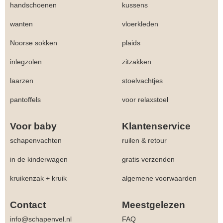
handschoenen
kussens
wanten
vloerkleden
Noorse sokken
plaids
inlegzolen
zitzakken
laarzen
stoelvachtjes
pantoffels
voor relaxstoel
Voor baby
Klantenservice
schapenvachten
ruilen & retour
in de kinderwagen
gratis verzenden
kruikenzak + kruik
algemene voorwaarden
Contact
Meestgelezen
info@schapenvel.nl
FAQ