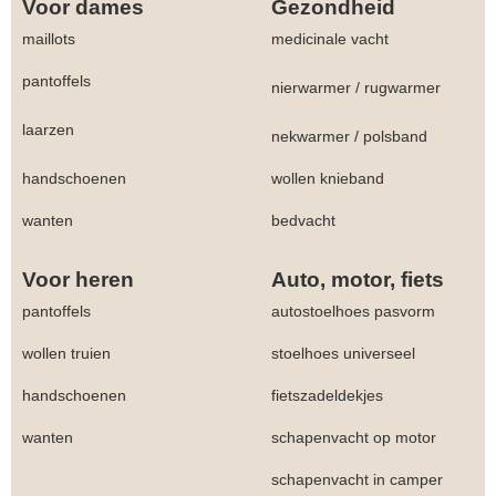
Voor dames
Gezondheid
maillots
medicinale vacht
pantoffels
nierwarmer
/
rugwarmer
laarzen
nekwarmer
/
polsband
handschoenen
wollen knieband
wanten
bedvacht
Voor heren
Auto, motor, fiets
pantoffels
autostoelhoes pasvorm
wollen truien
stoelhoes universeel
handschoenen
fietszadeldekjes
wanten
schapenvacht op motor
schapenvacht in camper