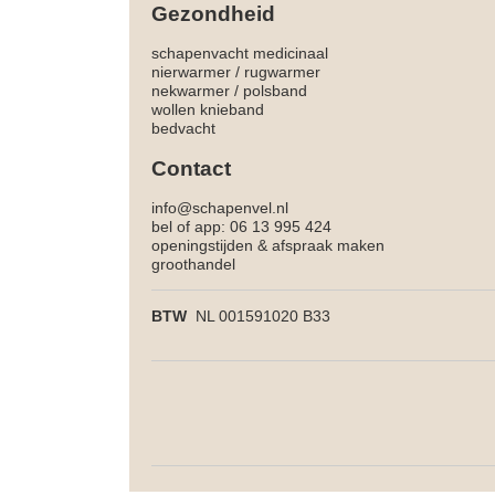
Gezondheid
schapenvacht medicinaal
nierwarmer
/
rugwarmer
nekwarmer
/
polsband
wollen knieband
bedvacht
Contact
info@schapenvel.nl
bel of app: 06 13 995 424
openingstijden & afspraak maken
groothandel
BTW
NL 001591020 B33