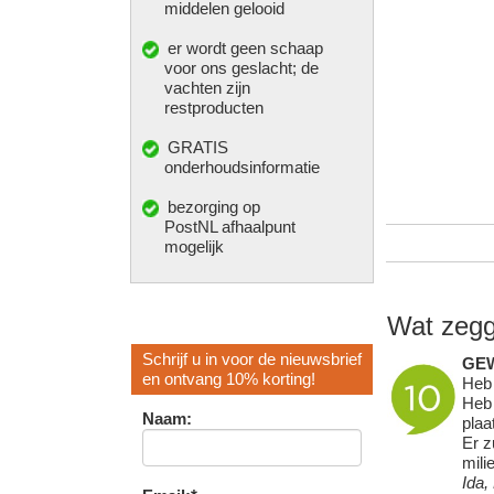
middelen gelooid
er wordt geen schaap
voor ons geslacht; de
vachten zijn
restproducten
GRATIS
onderhoudsinformatie
bezorging op
PostNL afhaalpunt
mogelijk
Wat zegg
Schrijf u in voor de nieuwsbrief
GE
en ontvang 10% korting!
Heb 
Heb 
Naam:
plaa
Er z
mili
Ida,