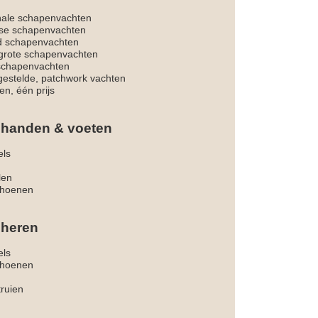
nale schapenvachten
dse schapenvachten
d schapenvachten
rote schapenvachten
 schapenvachten
estelde, patchwork vachten
en, één prijs
 handen & voeten
els
len
hoenen
 heren
els
hoenen
truien