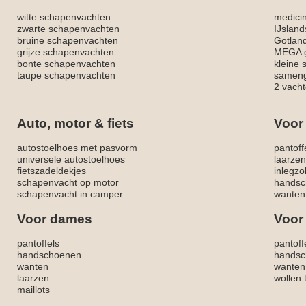
witte schapenvachten
medici
zwarte schapenvachten
IJslan
bruine schapenvachten
Gotlan
grijze schapenvachten
MEGA g
bonte schapenvachten
kleine
taupe schapenvachten
sameng
2 vacht
Auto, motor & fiets
Voor
autostoelhoes met pasvorm
pantoff
universele autostoelhoes
laarzen
fietszadeldekjes
inlegzo
schapenvacht op motor
handsc
schapenvacht in camper
wanten
Voor dames
Voor
pantoffels
pantoff
handschoenen
handsc
wanten
wanten
laarzen
wollen 
maillots