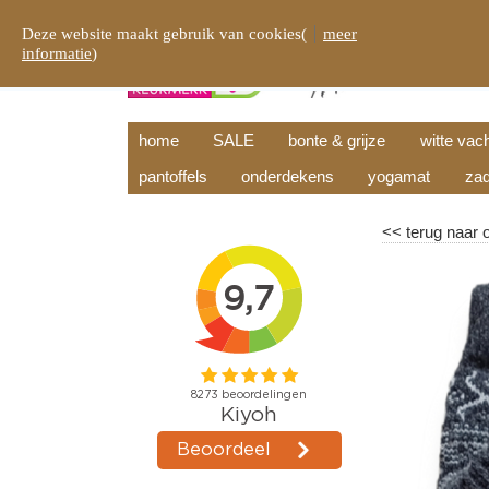
Deze website maakt gebruik van cookies(
meer
informatie
)
home
SALE
bonte & grijze
witte vac
pantoffels
onderdekens
yogamat
zad
<<
terug naar 