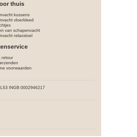
oor thuis
nvacht kussens
nvacht vloerkleed
chtjes
ken van schapenvacht
vacht relaxstoel
tenservice
& retour
verzenden
ne voorwaarden
L53 INGB 0002946217