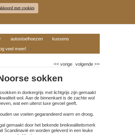
akkoord met cookies
JDEN
RETOUR
WINKELWAGEN (
0
)
9.7
r
autostoelhoezen
kussens
nog veel meer!
▼
<<
vorige
volgende
>>
 Noorse sokken
sokken in donkergrijs met lichtgrijs zijn gemaakt
waliteit wol. Aan de binnenkant is de zachte wol
even, wat een uiterst luxe gevoel geeft.
ouden uw voeten gegarandeerd warm en droog.
tugal gemaakt door het bekende breikwaliteitsmerk
Scandinavië en worden geleverd in een leuke