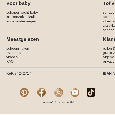
Voor baby
Tof v
schapenvacht baby
schape
kruikenzak + kruik
schape
in de kinderwagen
stoelva
zitzak
schapen
Meestgelezen
Klan
schoonmaken
ruilen 
over ons
gratis 
video's
algeme
FAQ
privacy
KvK
74242717
IBAN
N
copyright © sinds 2007