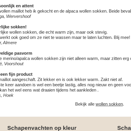
oonlijk en attent
ollen maillot heb ik gekocht en de alpaca wollen sokken. Beide beva
ga, Wervershoof
lijke sokken!
lijke wollen sokken, die echt warm zijn, maar ook stevig.
werkt ook goed om ze niet te wassen maar te laten luchten. Blij mee!
r, Almere
eldige pasvorm
 merino/apalca wollen sokken zijn niet alleen warm, maar zitten erg
é, Voorshout
een fijn product
aillot aangeschaft. Zit lekker en is ook lekker warm. Zakt niet af.
te keer aandoen is wel een beetje lastig, alles nog nieuw en geen voo
kan het wel eens wat draaien tijdens het aankleden .
s, Hoek
Bekijk alle
wollen sokken
.
Schapenvachten op kleur
Scha