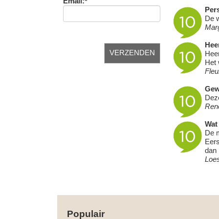
Email:*
Pers
De w
Mar
Heer
Heer
Het 
Fleu
Gew
Deze
Ren
Wat 
De m
Eers
dan 
Loe
Populair