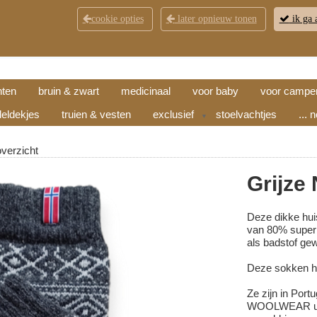
cookie opties
later opnieuw tonen
ik ga 
KLANTENSERVICE
CONTACT
OPENINGSTI
hten
bruin & zwart
medicinaal
voor baby
voor campe
eldekjes
truien & vesten
exclusief
stoelvachtjes
... 
▼
overzicht
Grijze
Deze dikke huis
van 80% superk
als badstof gew
Deze sokken h
Ze zijn in Por
WOOLWEAR uit 