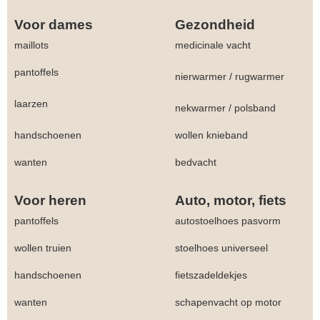
Voor dames
Gezondheid
maillots
medicinale vacht
pantoffels
nierwarmer
/
rugwarmer
laarzen
nekwarmer
/
polsband
handschoenen
wollen knieband
wanten
bedvacht
Voor heren
Auto, motor, fiets
pantoffels
autostoelhoes pasvorm
wollen truien
stoelhoes universeel
handschoenen
fietszadeldekjes
wanten
schapenvacht op motor