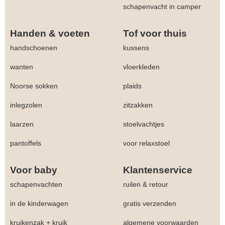
schapenvacht in camper
Handen & voeten
Tof voor thuis
handschoenen
kussens
wanten
vloerkleden
Noorse sokken
plaids
inlegzolen
zitzakken
laarzen
stoelvachtjes
pantoffels
voor relaxstoel
Voor baby
Klantenservice
schapenvachten
ruilen & retour
in de kinderwagen
gratis verzenden
kruikenzak + kruik
algemene voorwaarden