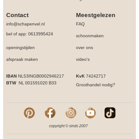
Contact
Meestgelezen
info@schapenvel.nl
FAQ
bel of app: 0613995424
schoonmaken
openingstijden
over ons
afspraak maken
video's
IBAN
NL53INGB0002946217
KvK
74242717
BTW
NL 001591020 B33
Groothandel
nodig?
copyright © sinds 2007