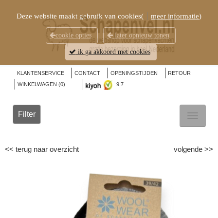
Deze website maakt gebruik van cookies(
meer informatie
)
cookie opties
later opnieuw tonen
ik ga akkoord met cookies
KLANTENSERVICE
CONTACT
OPENINGSTIJDEN
RETOUR
WINKELWAGEN (
0
)
9.7
Filter
TOGGL
NAVIG
<<
terug naar overzicht
volgende
>>