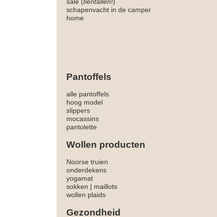
sale (
tientallen!
)
schapenvacht in de camper
home
Pantoffels
alle pantoffels
hoog model
slippers
mocassins
pantolette
Wollen producten
Noorse truien
onderdekens
yogamat
sokken
|
maillots
wollen plaids
Gezondheid