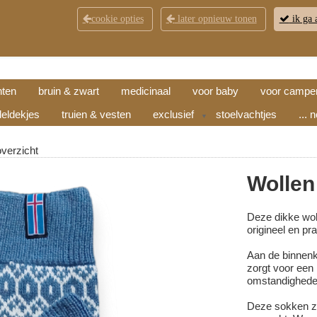
cookie opties
later opnieuw tonen
ik ga 
KLANTENSERVICE
CONTACT
OPENINGSTI
hten
bruin & zwart
medicinaal
voor baby
voor campe
eldekjes
truien & vesten
exclusief
stoelvachtjes
... 
▼
overzicht
Wollen
Deze dikke wol
origineel en pr
Aan de binnenk
zorgt voor een 
omstandighede
Deze sokken zi