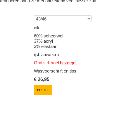
randeren dat u ze met ontzettend veel plezier zult
dik
60% scheerwol
37% acryl
3% elastaan
ijsblauw/ecru
Gratis & snel
bezorgd!
Wasvoorschrift en tips
€
26,95
BESTEL