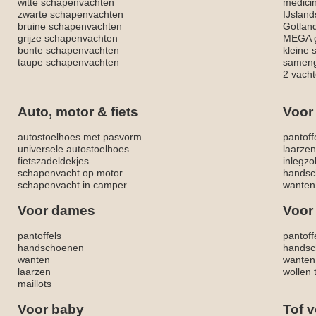
witte schapenvachten
medici
zwarte schapenvachten
IJslan
bruine schapenvachten
Gotlan
grijze schapenvachten
MEGA g
bonte schapenvachten
kleine
taupe schapenvachten
sameng
2 vacht
Auto, motor & fiets
Voor
autostoelhoes met pasvorm
pantoff
universele autostoelhoes
laarzen
fietszadeldekjes
inlegzo
schapenvacht op motor
handsc
schapenvacht in camper
wanten
Voor dames
Voor
pantoffels
pantoff
handschoenen
handsc
wanten
wanten
laarzen
wollen 
maillots
Voor baby
Tof v