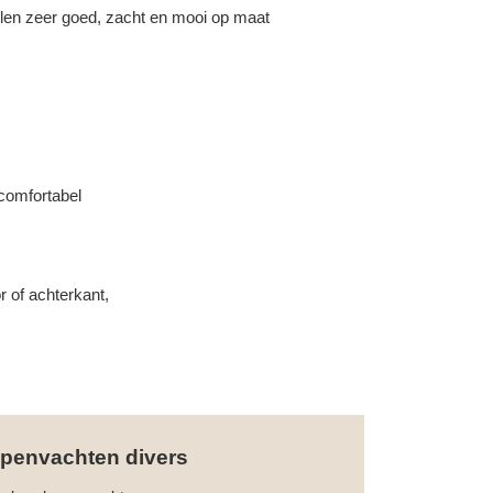
llen zeer goed, zacht en mooi op maat
 comfortabel
r of achterkant,
penvachten divers