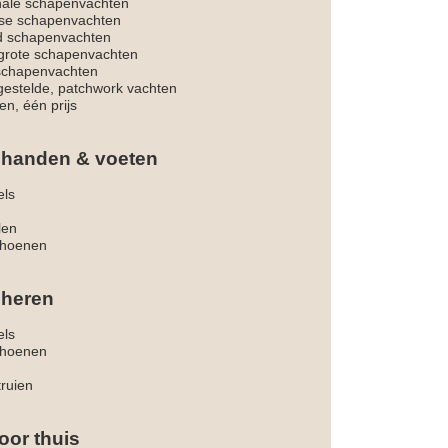
nale schapenvachten
dse schapenvachten
d schapenvachten
rote schapenvachten
 schapenvachten
estelde, patchwork vachten
en, één prijs
 handen & voeten
els
len
hoenen
 heren
els
hoenen
truien
oor thuis