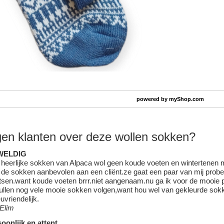
powered by
myShop.com
en klanten over deze wollen sokken?
WELDIG
heerlijke sokken van Alpaca wol geen koude voeten en wintertenen
de sokken aanbevolen aan een cliënt.ze gaat een paar van mij prober
tsen.want koude voeten brrr.niet aangenaam.nu ga ik voor de mooie p
ullen nog vele mooie sokken volgen,want hou wel van gekleurde sokk
euvriendelijk.
 Elim
oonlijk en attent