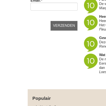
Email:*
De w
Mar
Heer
Heer
Het 
Fleu
Gew
Deze
Ren
Wat 
De m
Eers
dan 
Loe
Populair