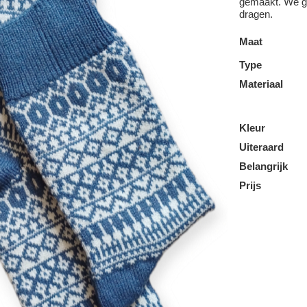
gemaakt. We ga
dragen.
Maat
Type
Materiaal
Kleur
Uiteraard
Belangrijk
Prijs