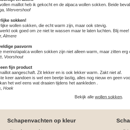
ollen maillot heb ik gekocht en de alpaca wollen sokken. Beide beva
ga, Wervershoof
lijke sokken!
lijke wollen sokken, die echt warm zijn, maar ook stevig.
werkt ook goed om ze niet te wassen maar te laten luchten. Blij mee!
r, Almere
eldige pasvorm
 merino/apalca wollen sokken zijn niet alleen warm, maar zitten erg
é, Voorshout
een fijn product
aillot aangeschaft. Zit lekker en is ook lekker warm. Zakt niet af.
te keer aandoen is wel een beetje lastig, alles nog nieuw en geen voo
kan het wel eens wat draaien tijdens het aankleden .
s, Hoek
Bekijk alle
wollen sokken
.
Schapenvachten op kleur
Scha