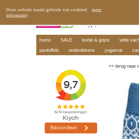
Deze website maakt gebruik van cookies(
meer
informatie
)
home
SALE
bonte & grijze
witte vac
pantoffels
onderdekens
yogamat
zad
<<
terug naar 