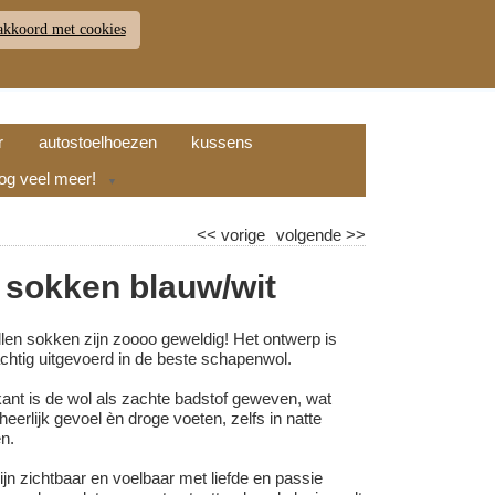
akkoord met cookies
JDEN
RETOUR
WINKELWAGEN (
0
)
9.7
r
autostoelhoezen
kussens
nog veel meer!
▼
<<
vorige
volgende
>>
 sokken blauw/wit
len sokken zijn zoooo geweldig! Het ontwerp is
achtig uitgevoerd in de beste schapenwol.
ant is de wol als zachte badstof geweven, wat
heerlijk gevoel èn droge voeten, zelfs in natte
n.
jn zichtbaar en voelbaar met liefde en passie