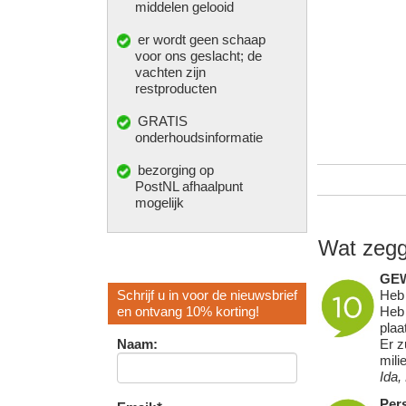
middelen gelooid
er wordt geen schaap
voor ons geslacht; de
vachten zijn
restproducten
GRATIS
onderhoudsinformatie
bezorging op
PostNL afhaalpunt
mogelijk
Wat zegg
GE
Heb 
Schrijf u in voor de nieuwsbrief
Heb 
en ontvang 10% korting!
plaa
Er z
Naam:
mili
Ida,
Pers