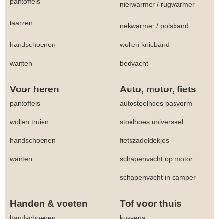
pantoffels
nierwarmer
/
rugwarmer
laarzen
nekwarmer
/
polsband
handschoenen
wollen knieband
wanten
bedvacht
Voor heren
Auto, motor, fiets
pantoffels
autostoelhoes pasvorm
wollen truien
stoelhoes universeel
handschoenen
fietszadeldekjes
wanten
schapenvacht op motor
schapenvacht in camper
Handen & voeten
Tof voor thuis
handschoenen
kussens