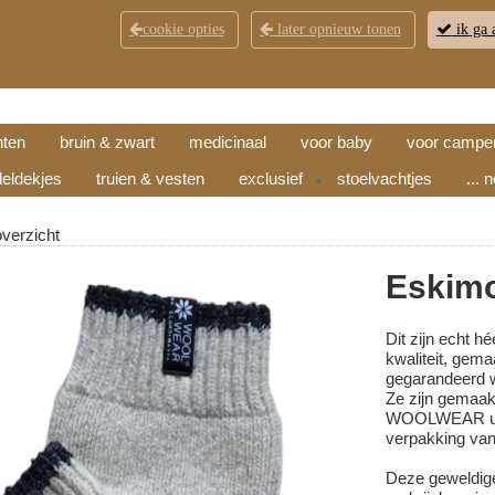
cookie opties
later opnieuw tonen
ik ga 
KLANTENSERVICE
CONTACT
OPENINGSTI
hten
bruin & zwart
medicinaal
voor baby
voor campe
eldekjes
truien & vesten
exclusief
stoelvachtjes
... 
▼
overzicht
Eskim
Dit zijn echt 
kwaliteit, gem
gegarandeerd 
Ze zijn gemaak
WOOLWEAR uit 
verpakking van
Deze geweldige