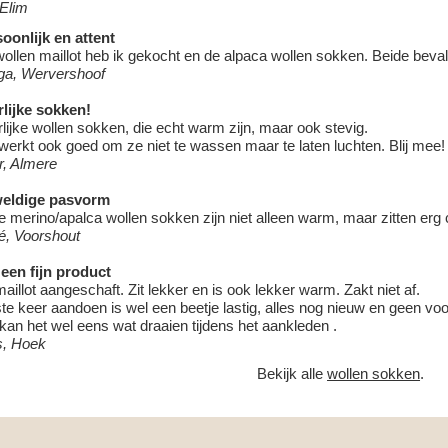
 Elim
oonlijk en attent
ollen maillot heb ik gekocht en de alpaca wollen sokken. Beide beva
ga, Wervershoof
lijke sokken!
lijke wollen sokken, die echt warm zijn, maar ook stevig.
werkt ook goed om ze niet te wassen maar te laten luchten. Blij mee!
r, Almere
eldige pasvorm
 merino/apalca wollen sokken zijn niet alleen warm, maar zitten erg
é, Voorshout
een fijn product
aillot aangeschaft. Zit lekker en is ook lekker warm. Zakt niet af.
te keer aandoen is wel een beetje lastig, alles nog nieuw en geen voo
kan het wel eens wat draaien tijdens het aankleden .
s, Hoek
Bekijk alle
wollen sokken
.