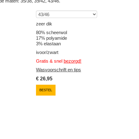
 de maten: 35/38, 39/42, 43/46.
zeer dik
80% scheerwol
17% polyamide
3% elastaan
ivoor/zwart
Gratis & snel
bezorgd!
Wasvoorschrift en tips
€
26,95
BESTEL