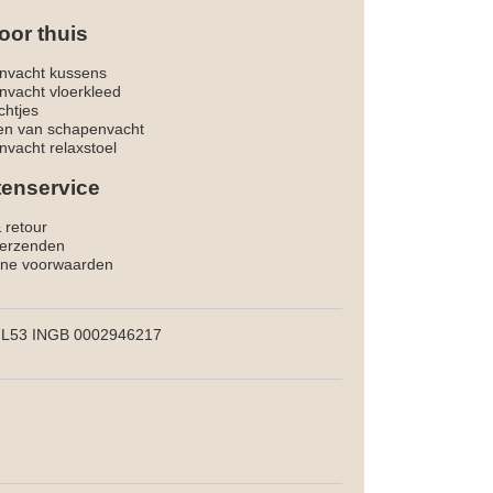
oor thuis
nvacht kussens
nvacht vloerkleed
chtjes
ken van schapenvacht
vacht relaxstoel
tenservice
& retour
verzenden
ne voorwaarden
L53 INGB 0002946217