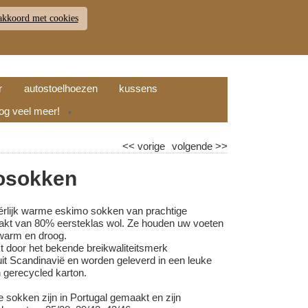
akkoord met cookies
JDEN
RETOUR
WINKELWAGEN (
0
)
9.7
r
autostoelhoezen
kussens
nog veel meer!
▼
<<
vorige
volgende
>>
osokken
héérlijk warme eskimo sokken van prachtige
aakt van 80% eersteklas wol. Ze houden uw voeten
warm en droog.
t door het bekende breikwaliteitsmerk
Scandinavië en worden geleverd in een leuke
 gerecycled karton.
 sokken zijn in Portugal gemaakt en zijn