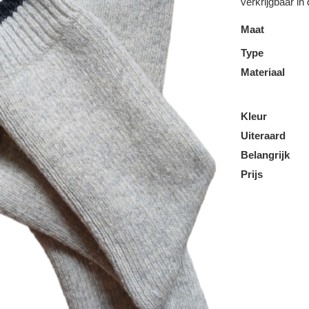
verkrijgbaar in
Maat
Type
Materiaal
Kleur
Uiteraard
Belangrijk
Prijs