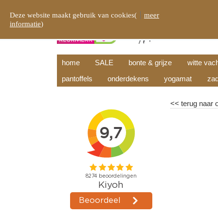
Deze website maakt gebruik van cookies(
meer
informatie
)
home
SALE
bonte & grijze
witte vac
pantoffels
onderdekens
yogamat
zad
<<
terug naar 