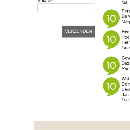
Email:*
Ida,
Pers
De w
Mar
Heer
Heer
Het 
Fleu
Gew
Deze
Ren
Wat 
De m
Eers
dan 
Loe