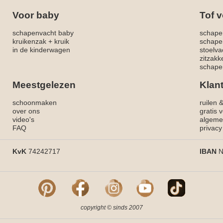
Voor baby
Tof v
schapenvacht baby
schape
kruikenzak + kruik
schape
in de kinderwagen
stoelva
zitzak
schapen
Meestgelezen
Klan
schoonmaken
ruilen 
over ons
gratis 
video's
algeme
FAQ
privacy
KvK
74242717
IBAN
N
copyright © sinds 2007