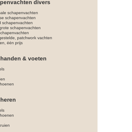
penvachten divers
nale schapenvachten
dse schapenvachten
d schapenvachten
rote schapenvachten
 schapenvachten
estelde, patchwork vachten
en, één prijs
 handen & voeten
els
len
hoenen
 heren
els
hoenen
truien