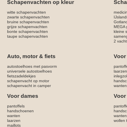
Schapenvachten op kleur
Scha
witte schapenvachten
medici
zwarte schapenvachten
IJslan
bruine schapenvachten
Gotlan
grijze schapenvachten
MEGA g
bonte schapenvachten
kleine
taupe schapenvachten
sameng
2 vacht
Auto, motor & fiets
Voor
autostoelhoes met pasvorm
pantoff
universele autostoelhoes
laarzen
fietszadeldekjes
inlegzo
schapenvacht op motor
handsc
schapenvacht in camper
wanten
Voor dames
Voor
pantoffels
pantoff
handschoenen
handsc
wanten
wanten
laarzen
wollen 
maillots