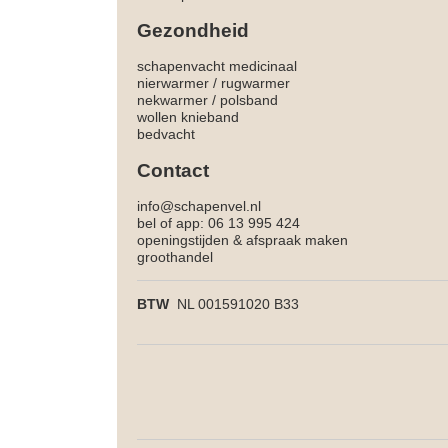
Gezondheid
schapenvacht medicinaal
nierwarmer
/
rugwarmer
nekwarmer
/
polsband
wollen knieband
bedvacht
Contact
info@schapenvel.nl
bel of app: 06 13 995 424
openingstijden & afspraak maken
groothandel
BTW
NL 001591020 B33