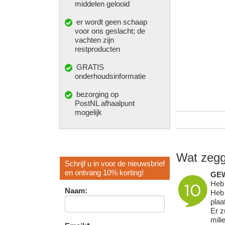
middelen gelooid
er wordt geen schaap
voor ons geslacht; de
vachten zijn
restproducten
GRATIS
onderhoudsinformatie
bezorging op
PostNL afhaalpunt
mogelijk
Wat zegg
Schrijf u in voor de nieuwsbrief
en ontvang 10% korting!
GE
Heb 
Naam:
Heb 
plaa
Er z
mili