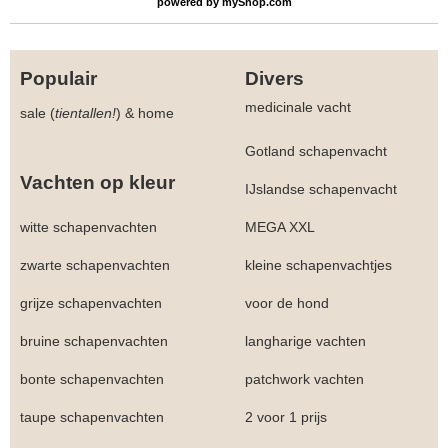
powered by
myShop.com
Populair
Divers
medicinale vacht
sale (
tientallen!
)
&
home
Gotland schapenvacht
Vachten op kleur
IJslandse schapenvacht
witte schapenvachten
MEGA XXL
zwarte schapenvachten
kleine schapenvachtjes
grijze schapenvachten
voor de hond
bruine schapenvachten
langharige vachten
bonte schapenvachten
patchwork vachten
taupe schapenvachten
2 voor 1 prijs