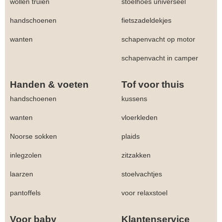
wollen truien
stoelhoes universeel
handschoenen
fietszadeldekjes
wanten
schapenvacht op motor
schapenvacht in camper
Handen & voeten
Tof voor thuis
handschoenen
kussens
wanten
vloerkleden
Noorse sokken
plaids
inlegzolen
zitzakken
laarzen
stoelvachtjes
pantoffels
voor relaxstoel
Voor baby
Klantenservice