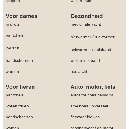
slippers
wollen truien
Voor dames
Gezondheid
maillots
medicinale vacht
pantoffels
nierwarmer
/
rugwarmer
laarzen
nekwarmer
/
polsband
handschoenen
wollen knieband
wanten
bedvacht
Voor heren
Auto, motor, fiets
pantoffels
autostoelhoes pasvorm
wollen truien
stoelhoes universeel
handschoenen
fietszadeldekjes
wanten
schapenvacht op motor