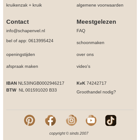
kruikenzak + kruik
algemene voorwaarden
Contact
Meestgelezen
info@schapenvel.nl
FAQ
bel of app: 0613995424
schoonmaken
openingstijden
over ons
afspraak maken
video's
IBAN
NL53INGB0002946217
KvK
74242717
BTW
NL 001591020 B33
Groothandel
nodig?
copyright © sinds 2007