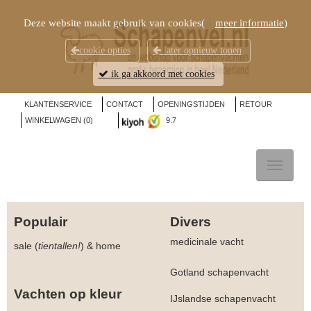
Deze website maakt gebruik van cookies(
meer informatie
)
cookie opties
later opnieuw tonen
ik ga akkoord met cookies
KLANTENSERVICE
CONTACT
OPENINGSTIJDEN
RETOUR
WINKELWAGEN (
0
)
9.7
TOGGL
NAVIG
Populair
Divers
medicinale vacht
sale (
tientallen!
)
&
home
Gotland schapenvacht
Vachten op kleur
IJslandse schapenvacht