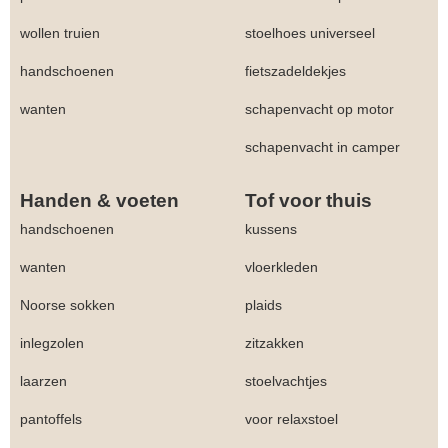
wollen truien
stoelhoes universeel
handschoenen
fietszadeldekjes
wanten
schapenvacht op motor
schapenvacht in camper
Handen & voeten
Tof voor thuis
handschoenen
kussens
wanten
vloerkleden
Noorse sokken
plaids
inlegzolen
zitzakken
laarzen
stoelvachtjes
pantoffels
voor relaxstoel