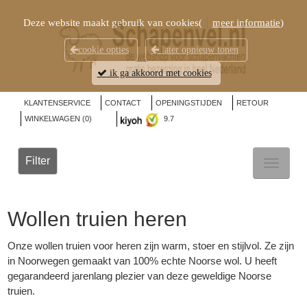
Deze website maakt gebruik van cookies(
meer informatie
)
cookie opties
later opnieuw tonen
ik ga akkoord met cookies
KLANTENSERVICE
CONTACT
OPENINGSTIJDEN
RETOUR
WINKELWAGEN (
0
)
9.7
Filter
TOGGL
NAVIG
Wollen truien heren
Onze wollen truien voor heren zijn warm, stoer en stijlvol. Ze zijn
in Noorwegen gemaakt van 100% echte Noorse wol. U heeft
gegarandeerd jarenlang plezier van deze geweldige
Noorse
truien
.