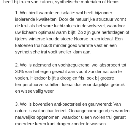
heeft bij truien van katoen, synthetische materialen of blends.
Wol biedt warmte en isolatie: wol heeft bijzonder
isolerende kwaliteiten. Door de natuurlijke structuur vormt
de krul als het ware luchtzakjes in de wolvezel, waardoor
uw lichaam optimaal warm blijft. Zo zijn gure herfstdagen of
tijdens winterse kou de stoere
Noorse truien
ideaal. Een
katoenen trui houdt minder goed warmte vast en een
synthetische trui voelt sneller klam aan.
Wol is ademend en vochtregulerend: wol absorbeert tot
30% van het eigen gewicht aan vocht zonder nat aan te
voelen. Hierdoor blijft u droog en fris, ook bij grotere
temperatuurverschillen. Ideaal dus voor dagelijks gebruik
en wisselvallig weer.
Wol is bovendien anti-bacterieel en geurwerend: Van
nature is wol antibacterieel. Onaangename geurtjes worden
nauwelijks opgenomen, waardoor u een wollen trui gerust
meerdere keren kunt dragen zonder te wassen.