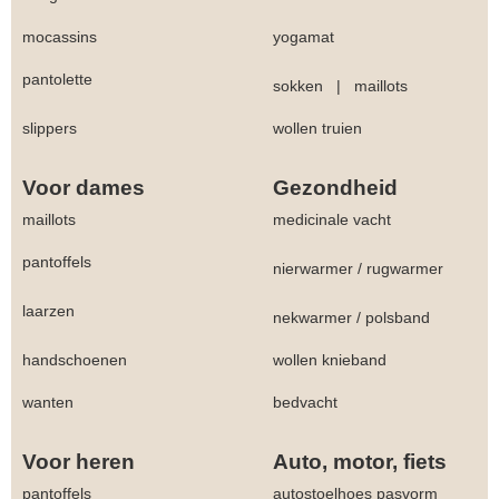
mocassins
yogamat
pantolette
sokken
|
maillots
slippers
wollen truien
Voor dames
Gezondheid
maillots
medicinale vacht
pantoffels
nierwarmer
/
rugwarmer
laarzen
nekwarmer
/
polsband
handschoenen
wollen knieband
wanten
bedvacht
Voor heren
Auto, motor, fiets
pantoffels
autostoelhoes pasvorm