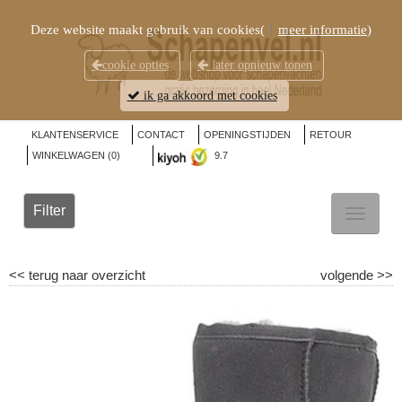
Deze website maakt gebruik van cookies(
meer informatie
)
cookie opties
later opnieuw tonen
ik ga akkoord met cookies
KLANTENSERVICE
CONTACT
OPENINGSTIJDEN
RETOUR
WINKELWAGEN (
0
)
9.7
Filter
TOGGL
NAVIG
<<
terug naar overzicht
volgende
>>