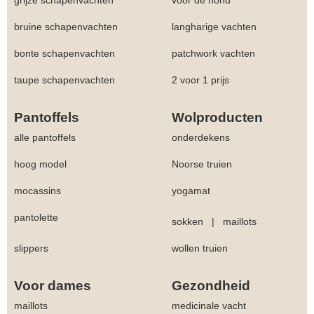
grijze schapenvachten
voor de hond
bruine schapenvachten
langharige vachten
bonte schapenvachten
patchwork vachten
taupe schapenvachten
2 voor 1 prijs
Pantoffels
Wolproducten
alle pantoffels
onderdekens
hoog model
Noorse truien
mocassins
yogamat
pantolette
sokken
|
maillots
slippers
wollen truien
Voor dames
Gezondheid
maillots
medicinale vacht