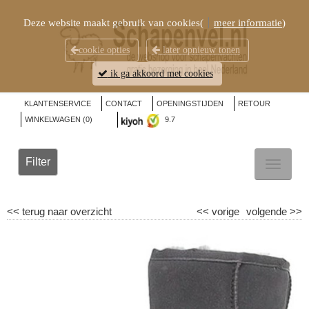
Deze website maakt gebruik van cookies(
meer informatie
)
cookie opties
later opnieuw tonen
ik ga akkoord met cookies
KLANTENSERVICE
CONTACT
OPENINGSTIJDEN
RETOUR
WINKELWAGEN (
0
)
9.7
Filter
TOGGL
NAVIG
<<
terug naar overzicht
<<
vorige
volgende
>>