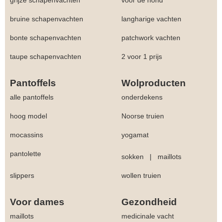
grijze schapenvachten
voor de hond
bruine schapenvachten
langharige vachten
bonte schapenvachten
patchwork vachten
taupe schapenvachten
2 voor 1 prijs
Pantoffels
Wolproducten
alle pantoffels
onderdekens
hoog model
Noorse truien
mocassins
yogamat
pantolette
sokken
|
maillots
slippers
wollen truien
Voor dames
Gezondheid
maillots
medicinale vacht