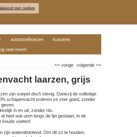
akkoord met cookies
JDEN
RETOUR
WINKELWAGEN (
0
)
9.7
r
autostoelhoezen
kussens
nog veel meer!
▼
<<
vorige
volgende
>>
nvacht laarzen, grijs
en zijn soepel doch stevig. Dankzij de volledige
0% schapenvacht isoleren ze zeer goed, zonder
 geven.
elijk in en uit, zonder rits.
al heel wat uren langs de lijn gestaan, in de
r koude voeten!
n zijn waterafstotend. Om dit zo te houden,