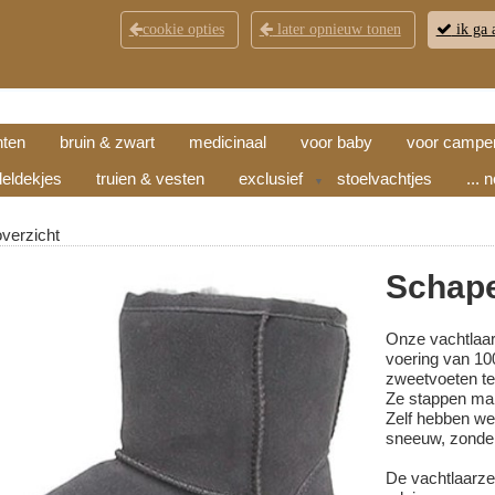
cookie opties
later opnieuw tonen
ik ga 
KLANTENSERVICE
CONTACT
OPENINGSTI
hten
bruin & zwart
medicinaal
voor baby
voor campe
eldekjes
truien & vesten
exclusief
stoelvachtjes
... 
▼
overzicht
Schape
Onze vachtlaarz
voering van 10
zweetvoeten te
Ze stappen makk
Zelf hebben we 
sneeuw, zonde
De vachtlaarze