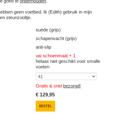
ze goed te
onderhouden
.
ebben geen voetbed. Ik (Edith) gebruik in mijn
en steunzooltje.
suède (grijs)
schapenvacht (grijs)
anti-slip
uw schoenmaat + 1
helaas niet geschikt voor smalle
voeten
Gratis & snel
bezorgd!
€
129,95
BESTEL