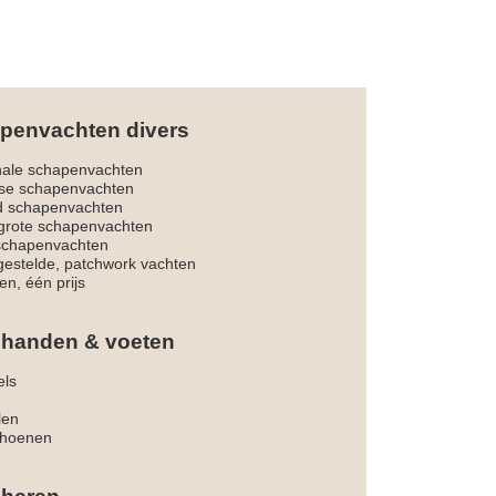
penvachten divers
nale schapenvachten
dse schapenvachten
d schapenvachten
rote schapenvachten
 schapenvachten
estelde, patchwork vachten
en, één prijs
 handen & voeten
els
len
hoenen