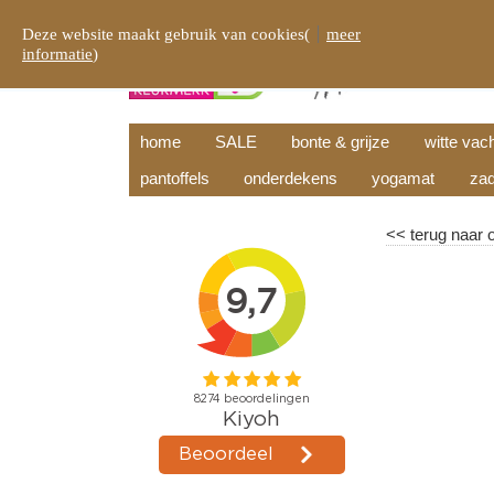
Deze website maakt gebruik van cookies(
meer
informatie
)
home
SALE
bonte & grijze
witte vac
pantoffels
onderdekens
yogamat
zad
<<
terug naar 