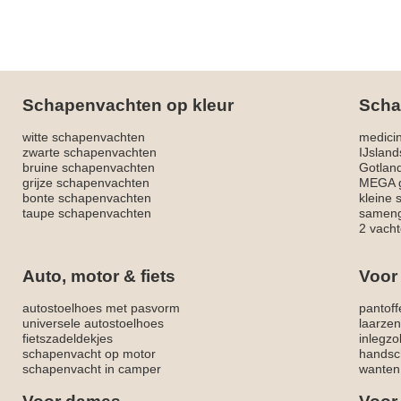
Schapenvachten op kleur
Scha
witte schapenvachten
medici
zwarte schapenvachten
IJslan
bruine schapenvachten
Gotlan
grijze schapenvachten
MEGA g
bonte schapenvachten
kleine
taupe schapenvachten
sameng
2 vacht
Auto, motor & fiets
Voor
autostoelhoes met pasvorm
pantoff
universele autostoelhoes
laarzen
fietszadeldekjes
inlegzo
schapenvacht op motor
handsc
schapenvacht in camper
wanten