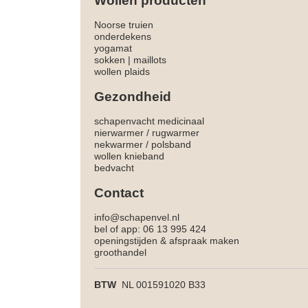
Wollen producten
Noorse truien
onderdekens
yogamat
sokken
|
maillots
wollen plaids
Gezondheid
schapenvacht medicinaal
nierwarmer
/
rugwarmer
nekwarmer
/
polsband
wollen knieband
bedvacht
Contact
info@schapenvel.nl
bel of app: 06 13 995 424
openingstijden & afspraak maken
groothandel
BTW
NL 001591020 B33