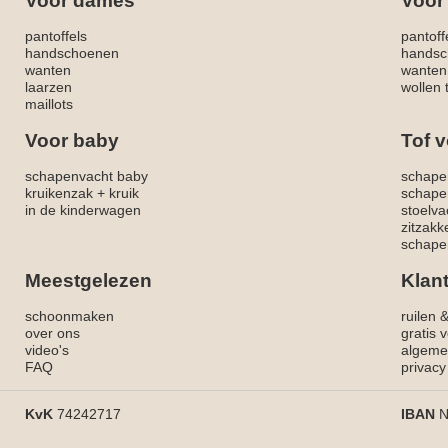
Voor dames
Voor
pantoffels
pantoff
handschoenen
handsc
wanten
wanten
laarzen
wollen 
maillots
Voor baby
Tof v
schapenvacht baby
schape
kruikenzak + kruik
schape
in de kinderwagen
stoelva
zitzak
schapen
Meestgelezen
Klan
schoonmaken
ruilen 
over ons
gratis 
video's
algeme
FAQ
privacy
KvK
74242717
IBAN
N