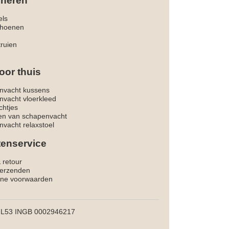
 heren
els
hoenen
truien
oor thuis
nvacht kussens
nvacht vloerkleed
chtjes
ken van schapenvacht
vacht relaxstoel
tenservice
& retour
verzenden
ne voorwaarden
L53 INGB 0002946217