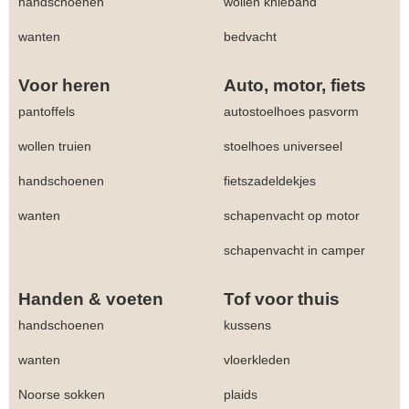
handschoenen
wollen knieband
wanten
bedvacht
Voor heren
Auto, motor, fiets
pantoffels
autostoelhoes pasvorm
wollen truien
stoelhoes universeel
handschoenen
fietszadeldekjes
wanten
schapenvacht op motor
schapenvacht in camper
Handen & voeten
Tof voor thuis
handschoenen
kussens
wanten
vloerkleden
Noorse sokken
plaids