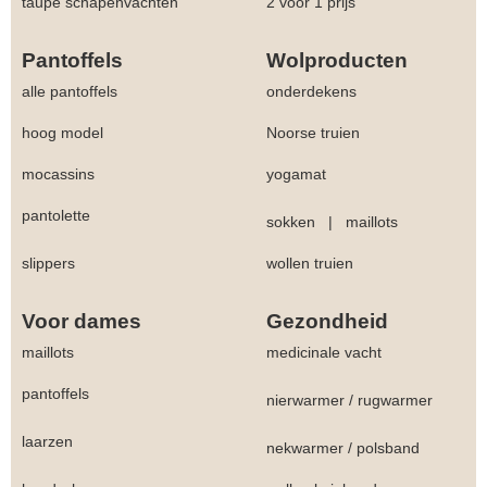
taupe schapenvachten
2 voor 1 prijs
Pantoffels
Wolproducten
alle pantoffels
onderdekens
hoog model
Noorse truien
mocassins
yogamat
pantolette
sokken
|
maillots
slippers
wollen truien
Voor dames
Gezondheid
maillots
medicinale vacht
pantoffels
nierwarmer
/
rugwarmer
laarzen
nekwarmer
/
polsband