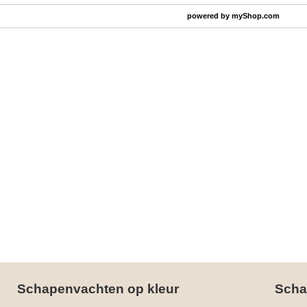
powered by
myShop.com
Schapenvachten op kleur
Scha