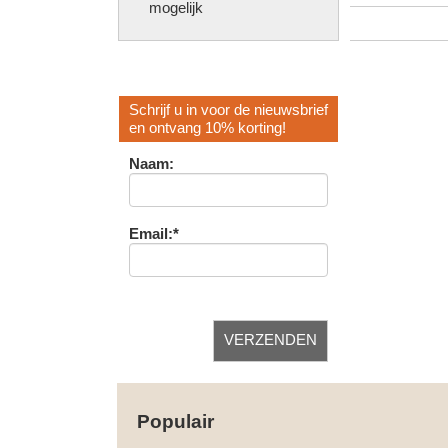
mogelijk
Schrijf u in voor de nieuwsbrief
en ontvang 10% korting!
Naam:
Email:*
Populair