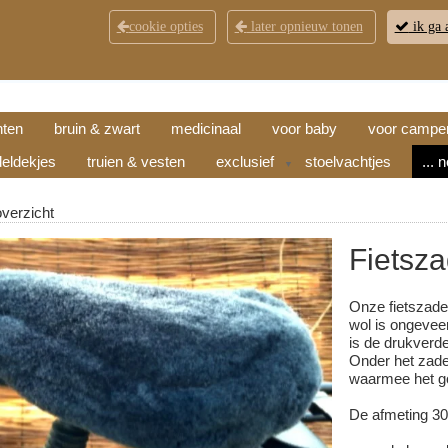
cookie opties
later opnieuw tonen
ik ga 
KLANTENSERVICE
CONTACT
OPENINGSTI
hten
bruin & zwart
medicinaal
voor baby
voor campe
eldekjes
truien & vesten
exclusief
stoelvachtjes
... 
▼
overzicht
Fietsza
Onze fietszad
wol is ongeveer
is de drukverde
Onder het zadel
waarmee het g
De afmeting 30