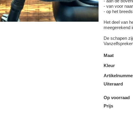
- aan de boven
- van voor naa
- op het breeds
Het deel van he
meegerekend i
De schapen zij
Vanzelfsprekend
Maat
Kleur
Artikelnumme
Uiteraard
Op voorraad
Prijs