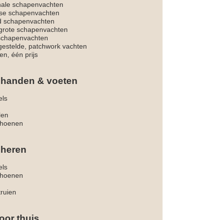
nale schapenvachten
dse schapenvachten
d schapenvachten
rote schapenvachten
 schapenvachten
estelde, patchwork vachten
en, één prijs
 handen & voeten
els
len
hoenen
 heren
els
hoenen
truien
oor thuis