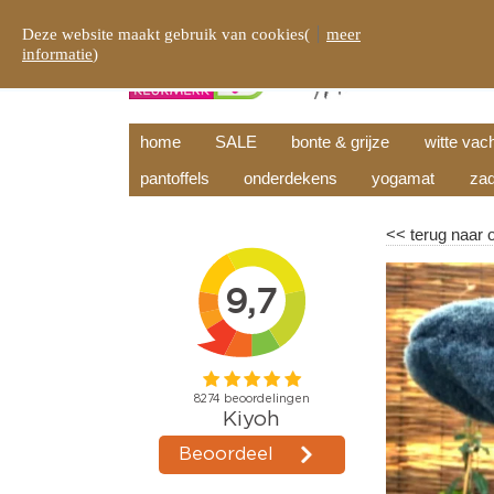
Deze website maakt gebruik van cookies(
meer
informatie
)
home
SALE
bonte & grijze
witte vac
pantoffels
onderdekens
yogamat
zad
<<
terug naar 