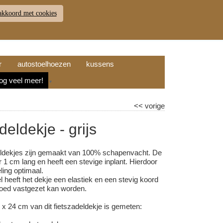
akkoord met cookies
JDEN
RETOUR
WINKELWAGEN (
0
)
9.7
r
autostoelhoezen
kussens
nog veel meer!
▼
<<
vorige
deldekje - grijs
eldekjes zijn gemaakt van 100% schapenvacht. De
 1 cm lang en heeft een stevige inplant. Hierdoor
ling optimaal.
 heeft het dekje een elastiek en een stevig koord
oed vastgezet kan worden.
 x 24 cm van dit fietszadeldekje is gemeten: