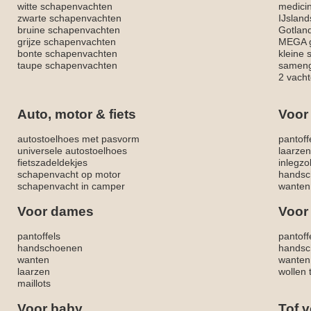
witte schapenvachten
medici
zwarte schapenvachten
IJslan
bruine schapenvachten
Gotlan
grijze schapenvachten
MEGA g
bonte schapenvachten
kleine
taupe schapenvachten
sameng
2 vacht
Auto, motor & fiets
Voor
autostoelhoes met pasvorm
pantoff
universele autostoelhoes
laarzen
fietszadeldekjes
inlegzo
schapenvacht op motor
handsc
schapenvacht in camper
wanten
Voor dames
Voor
pantoffels
pantoff
handschoenen
handsc
wanten
wanten
laarzen
wollen 
maillots
Voor baby
Tof v