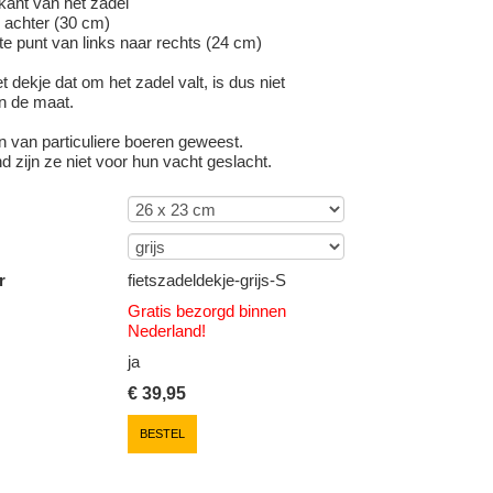
kant van het zadel
r achter (30 cm)
te punt van links naar rechts (24 cm)
t dekje dat om het zadel valt, is dus niet
n de maat.
n van particuliere boeren geweest.
 zijn ze niet voor hun vacht geslacht.
r
fietszadeldekje-grijs-S
Gratis bezorgd binnen
Nederland!
ja
€
39,95
BESTEL