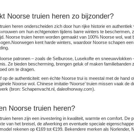
kt
Noorse truien
heren zo bijzonder?
truien heren onderscheiden zich door hun rijke historie en authenti
vrouwen om hun echtgenoten tijdens barre winters te beschermen, zij
jd. Noorse truien heren worden gemaakt van 100% Noorse wol, wat bek
gen.Noorwegen kent harde winters, waardoor Noorse schapen een di
ding.
oorse patronen – zoals de Selburose, Lusekofte en sneeuwvlokken – 
nis. Ze bieden bescherming, brengen geluk of maken familiebanden zi
goed om te dragen.
f op de authenticiteit: een échte Noorse trui is meestal met de hand o
iginele Noorse wol. Chinese imitatie-‘Noorse’ truien missen vaak de 
werk (bron:
Schapenvacht.nl
, daleofnorway.com).
en Noorse truien heren?
ruien heren zijn een investering in kwaliteit, warmte en comfort. De p
ikte van het breisel, de afwerking en eventuele speciale eigenschapp
model rekenen op €169 tot €199. Bekendere merken als Norlender, Nor