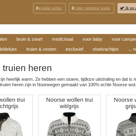
cookie opties
later opnieuw tonen
ik ga 
KLANTENSERVICE
CONTACT
OPENINGSTI
hten
bruin & zwart
medicinaal
voor baby
voor campe
eldekjes
truien & vesten
exclusief
stoelvachtjes
... 
▼
 truien
heren
ijn heerlijk warm. Ze hebben een stoere, tijdloze uitstraling en dat 
truien heren zijn in Noorwegen gemaakt van 100% echte Noorse wol
ollen trui
Noorse wollen trui
Noorse w
ichtgrijs
wit/grijs
grij