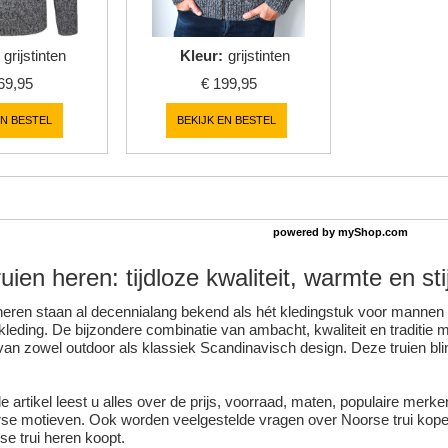
grijstinten
Kleur
:
grijstinten
69,95
€
199,95
EN BESTEL
BEKIJK EN BESTEL
powered by
myShop.com
ruien
heren: tijdloze kwaliteit, warmte en st
heren staan al decennialang bekend als hét kledingstuk voor mann
enkleding. De bijzondere combinatie van ambacht, kwaliteit en traditi
s van zowel outdoor als klassiek Scandinavisch design. Deze truien bl
ide artikel leest u alles over de prijs, voorraad, maten, populaire me
se motieven. Ook worden veelgestelde vragen over Noorse trui kope
se trui heren koopt.