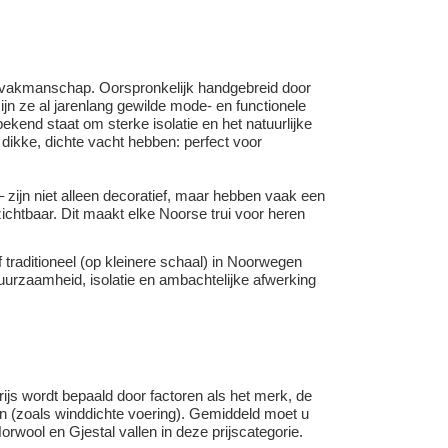
ek vakmanschap. Oorspronkelijk handgebreid door
n ze al jarenlang gewilde mode- en functionele
end staat om sterke isolatie en het natuurlijke
kke, dichte vacht hebben: perfect voor
zijn niet alleen decoratief, maar hebben vaak een
chtbaar. Dit maakt elke Noorse trui voor heren
f traditioneel (op kleinere schaal) in Noorwegen
duurzaamheid, isolatie en ambachtelijke afwerking
rijs wordt bepaald door factoren als het merk, de
en (zoals winddichte voering). Gemiddeld moet u
wool en Gjestal vallen in deze prijscategorie.