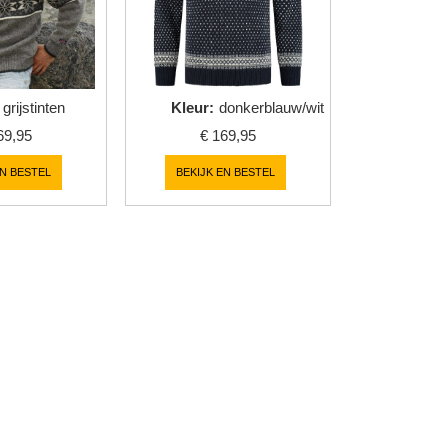
grijstinten
Kleur
:
donkerblauw/wit
69,95
€
169,95
EN BESTEL
BEKIJK EN BESTEL