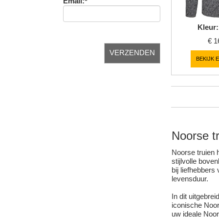
Email:*
Kleur
:
€
1
BEKIJK 
Noorse t
Noorse truien 
stijlvolle bov
bij liefhebber
levensduur.
In dit uitgebre
iconische Noor
uw ideale Noor