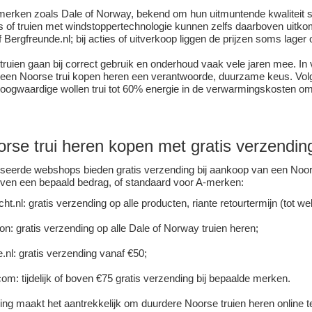
rken zoals Dale of Norway, bekend om hun uitmuntende kwaliteit si
es of truien met windstoppertechnologie kunnen zelfs daarboven uitkome
f Bergfreunde.nl; bij acties of uitverkoop liggen de prijzen soms lager 
truien gaan bij correct gebruik en onderhoud vaak vele jaren mee. In 
s een
Noorse trui
kopen heren een verantwoorde, duurzame keus. Vol
oogwaardige wollen trui tot 60% energie in de verwarmingskosten om
rse trui heren kopen met gratis verzendin
iseerde webshops bieden gratis verzending bij aankoop van een Noorse
oven een bepaald bedrag, of standaard voor A-merken:
ht.nl
: gratis verzending op alle producten, riante retourtermijn (tot we
n: gratis verzending op alle Dale of Norway truien heren;
.nl: gratis verzending vanaf €50;
om: tijdelijk of boven €75 gratis verzending bij bepaalde merken.
ing maakt het aantrekkelijk om duurdere Noorse truien heren online te