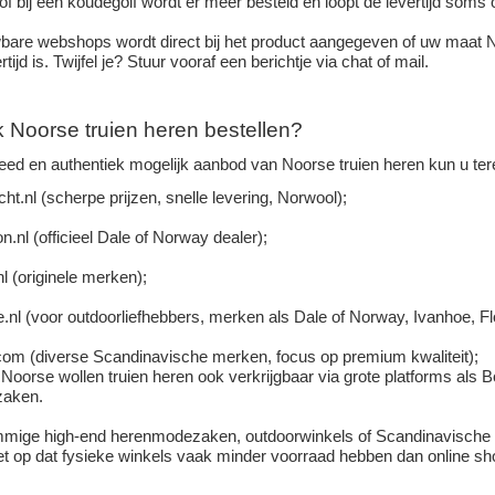
f bij een koudegolf wordt er meer besteld en loopt de levertijd soms 
uwbare webshops wordt direct bij het product aangegeven of uw maat N
tijd is. Twijfel je? Stuur vooraf een berichtje via chat of mail.
k
Noorse truien
heren bestellen?
eed en authentiek mogelijk aanbod van Noorse truien heren kun u ter
ht.nl
(scherpe prijzen, snelle levering, Norwool);
.nl (officieel Dale of Norway dealer);
nl (originele merken);
.nl (voor outdoorliefhebbers, merken als Dale of Norway, Ivanhoe, F
om (diverse Scandinavische merken, focus op premium kwaliteit);
 Noorse wollen truien heren ook verkrijgbaar via grote platforms als
lzaken.
ommige high-end herenmodezaken, outdoorwinkels of Scandinavische 
Let op dat fysieke winkels vaak minder voorraad hebben dan online sh