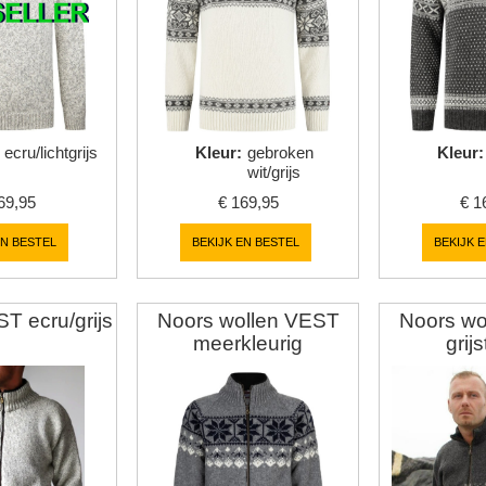
ecru/lichtgrijs
Kleur
:
gebroken
Kleur
:
wit/grijs
69,95
€
169,95
€
1
EN BESTEL
BEKIJK EN BESTEL
BEKIJK 
T ecru/grijs
Noors wollen VEST
Noors wo
meerkleurig
grij