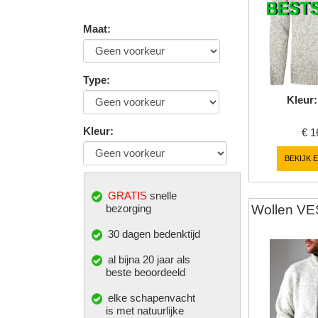
Maat
:
Type
:
Kleur
:
Kleur
:
€
1
BEKIJK 
GRATIS
snelle
Wollen VES
bezorging
30 dagen bedenktijd
al bijna 20 jaar als
beste beoordeeld
elke
schapenvacht
is met natuurlijke