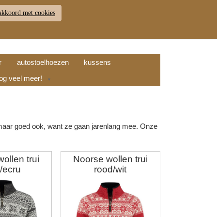
akkoord met cookies
JDEN
RETOUR
WINKELWAGEN (
0
)
9.7
r
autostoelhoezen
kussens
nog veel meer!
▼
is maar goed ook, want ze gaan jarenlang mee. Onze
.
ollen trui
Noorse wollen trui
s/ecru
rood/wit