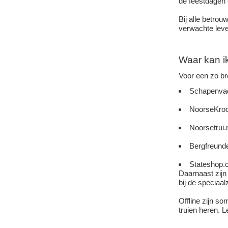
de feestdagen o
Bij alle betro
verwachte lever
Waar kan i
Voor een zo br
Schapenvac
NoorseKroon
Noorsetrui.
Bergfreunde
Stateshop.c
Daarnaast zijn
bij de speciaa
Offline zijn s
truien heren. 