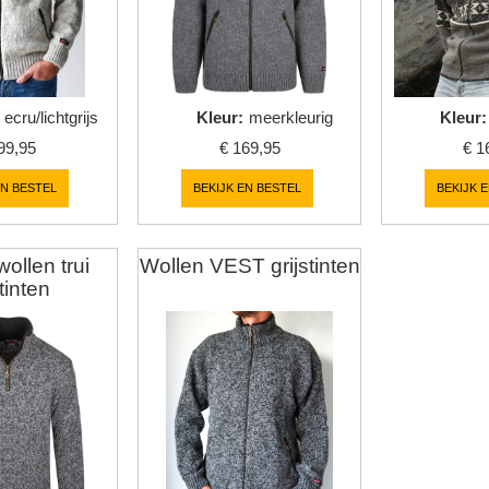
ecru/lichtgrijs
Kleur
:
meerkleurig
Kleur
:
99,95
€
169,95
€
1
EN BESTEL
BEKIJK EN BESTEL
BEKIJK 
ollen trui
Wollen VEST grijstinten
stinten