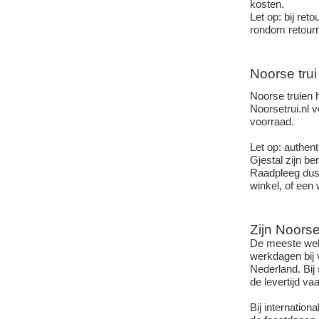
kosten.
Let op: bij re
rondom retourn
Noorse tru
Noorse truien 
Noorsetrui.nl 
voorraad.
Let op: authen
Gjestal zijn b
Raadpleeg dus a
winkel, of een
Zijn Noorse
De meeste webs
werkdagen bij 
Nederland. Bij
de levertijd va
Bij internatio