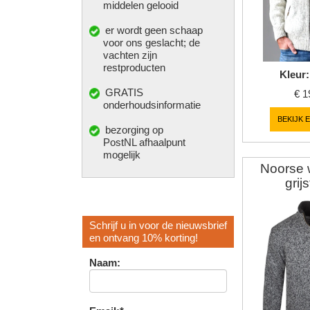
middelen gelooid
er wordt geen schaap
voor ons geslacht; de
vachten zijn
restproducten
Kleur
:
GRATIS
€
1
onderhoudsinformatie
BEKIJK 
bezorging op
PostNL afhaalpunt
mogelijk
Noorse w
grij
Schrijf u in voor de nieuwsbrief
en ontvang 10% korting!
Naam: