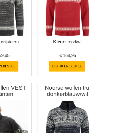
grijs/ecru
Kleur
:
rood/wit
69,95
€
169,95
EN BESTEL
BEKIJK EN BESTEL
llen VEST
Noorse wollen trui
stinten
donkerblauw/wit