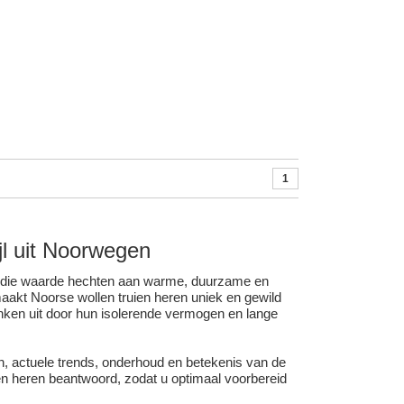
1
ijl uit Noorwegen
en die waarde hechten aan warme, duurzame en
e maakt Noorse
wollen truien
heren uniek en gewild
inken uit door hun isolerende vermogen en lange
rken, actuele trends, onderhoud en betekenis van de
n heren beantwoord, zodat u optimaal voorbereid