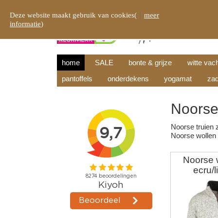
Deze website maakt gebruik van cookies(
meer
informatie
)
home
SALE
bonte & grijze
witte vac
pantoffels
onderdekens
yogamat
zad
Noorse
Noorse truien
z
Noorse wollen 
Noorse w
ecru/l