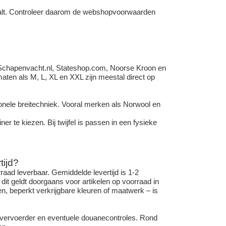
etaalt. Controleer daarom de webshopvoorwaarden
Schapenvacht.nl
, Stateshop.com, Noorse Kroon en
ten als M, L, XL en XXL zijn meestal direct op
ionele breitechniek. Vooral merken als Norwool en
er te kiezen. Bij twijfel is passen in een fysieke
tijd?
aad leverbaar. Gemiddelde levertijd is 1-2
t geldt doorgaans voor artikelen op voorraad in
en, beperkt verkrijgbare kleuren of maatwerk – is
de vervoerder en eventuele douanecontroles. Rond