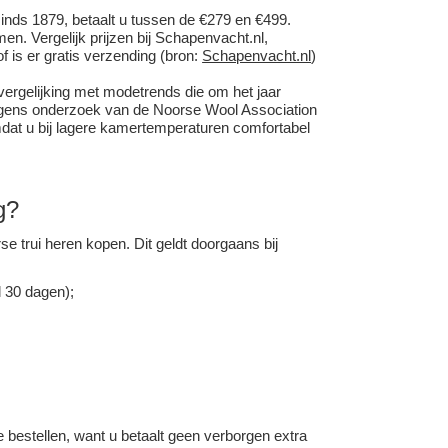
nds 1879, betaalt u tussen de €279 en €499.
n. Vergelijk prijzen bij
Schapenvacht
.nl,
of is er gratis verzending (bron:
Schapenvacht.nl
)
vergelijking met modetrends die om het jaar
gens onderzoek van de Noorse Wool Association
dat u bij lagere kamertemperaturen comfortabel
g?
 trui heren kopen. Dit geldt doorgaans bij
l 30 dagen);
 bestellen, want u betaalt geen verborgen extra