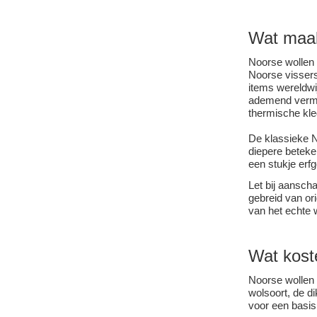
Wat maa
Noorse wollen 
Noorse vissers
items wereldwi
ademend vermo
thermische kle
De klassieke N
diepere beteke
een stukje erf
Let bij aanscha
gebreid van or
van het echte 
Wat kost
Noorse wollen t
wolsoort, de d
voor een basis