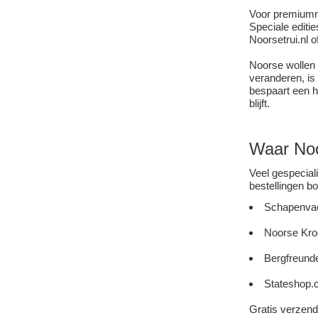
Voor premiumme
Speciale editi
Noorsetrui.nl o
Noorse wollen 
veranderen, i
bespaart een h
blijft.
Waar Noo
Veel gespecial
bestellingen b
Schapenvac
Noorse Kroo
Bergfreunde
Stateshop.c
Gratis verzend