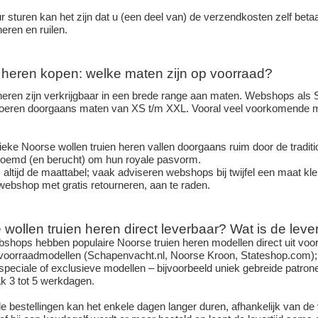
tour sturen kan het zijn dat u (een deel van) de verzendkosten zelf b
eren en ruilen.
i heren kopen: welke maten zijn op voorraad?
heren zijn verkrijgbaar in een brede range aan maten. Webshops als
voeren doorgaans maten van XS t/m XXL. Vooral veel voorkomende ma
tieke Noorse wollen truien heren vallen doorgaans ruim door de tradit
eroemd (en berucht) om hun royale pasvorm.
ltijd de maattabel; vaak adviseren webshops bij twijfel een maat klein
 webshop met gratis retourneren, aan te raden.
 wollen truien heren direct leverbaar? Wat is de lever
hops hebben populaire Noorse truien heren modellen direct uit voorr
voorraadmodellen (Schapenvacht.nl, Noorse Kroon, Stateshop.com); di
 speciale of exclusieve modellen – bijvoorbeeld uniek gebreide patron
ak 3 tot 5 werkdagen.
nale bestellingen kan het enkele dagen langer duren, afhankelijk van 