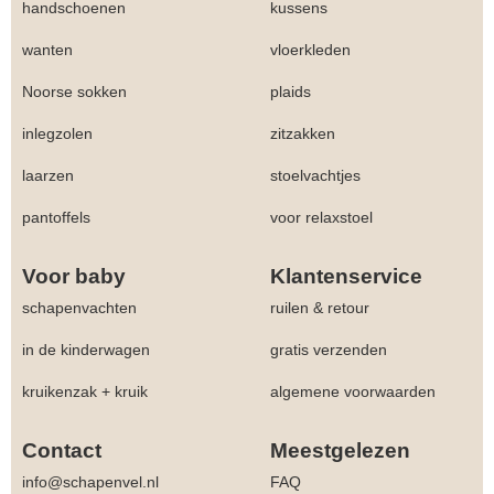
handschoenen
kussens
wanten
vloerkleden
Noorse sokken
plaids
inlegzolen
zitzakken
laarzen
stoelvachtjes
pantoffels
voor relaxstoel
Voor baby
Klantenservice
schapenvachten
ruilen & retour
in de kinderwagen
gratis verzenden
kruikenzak + kruik
algemene voorwaarden
Contact
Meestgelezen
info@schapenvel.nl
FAQ