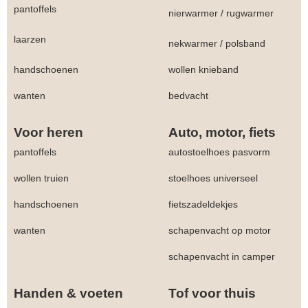
pantoffels
nierwarmer
/
rugwarmer
laarzen
nekwarmer
/
polsband
handschoenen
wollen knieband
wanten
bedvacht
Voor heren
Auto, motor, fiets
pantoffels
autostoelhoes pasvorm
wollen truien
stoelhoes universeel
handschoenen
fietszadeldekjes
wanten
schapenvacht op motor
schapenvacht in camper
Handen & voeten
Tof voor thuis