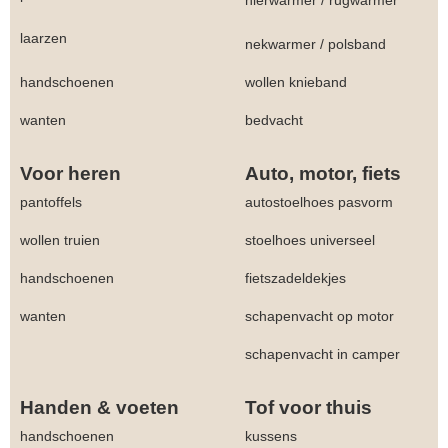
nierwarmer
/
rugwarmer
laarzen
nekwarmer
/
polsband
handschoenen
wollen knieband
wanten
bedvacht
Voor heren
Auto, motor, fiets
pantoffels
autostoelhoes pasvorm
wollen truien
stoelhoes universeel
handschoenen
fietszadeldekjes
wanten
schapenvacht op motor
schapenvacht in camper
Handen & voeten
Tof voor thuis
handschoenen
kussens