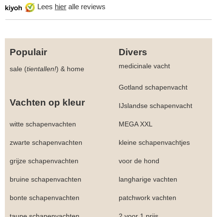
Lees
hier
alle reviews
Populair
Divers
medicinale vacht
sale (
tientallen!
)
&
home
Gotland schapenvacht
Vachten op kleur
IJslandse schapenvacht
witte schapenvachten
MEGA XXL
zwarte schapenvachten
kleine schapenvachtjes
grijze schapenvachten
voor de hond
bruine schapenvachten
langharige vachten
bonte schapenvachten
patchwork vachten
taupe schapenvachten
2 voor 1 prijs