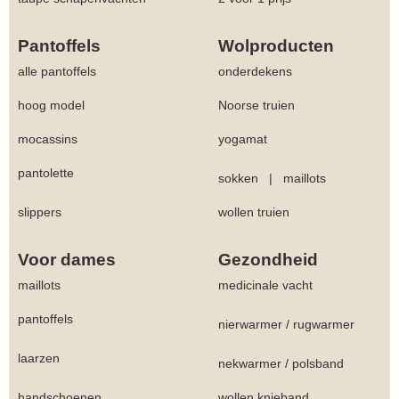
Pantoffels
Wolproducten
alle pantoffels
onderdekens
hoog model
Noorse truien
mocassins
yogamat
pantolette
sokken
|
maillots
slippers
wollen truien
Voor dames
Gezondheid
maillots
medicinale vacht
pantoffels
nierwarmer
/
rugwarmer
laarzen
nekwarmer
/
polsband
handschoenen
wollen knieband