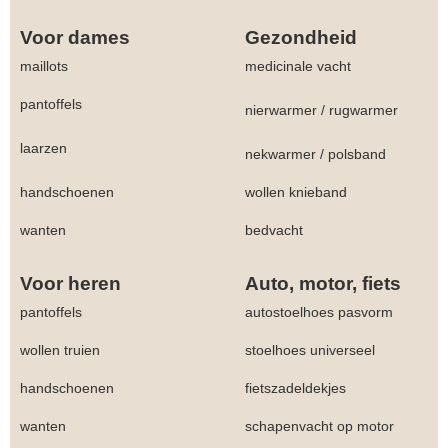
Voor dames
Gezondheid
maillots
medicinale vacht
pantoffels
nierwarmer
/
rugwarmer
laarzen
nekwarmer
/
polsband
handschoenen
wollen knieband
wanten
bedvacht
Voor heren
Auto, motor, fiets
pantoffels
autostoelhoes pasvorm
wollen truien
stoelhoes universeel
handschoenen
fietszadeldekjes
wanten
schapenvacht op motor