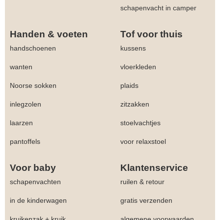
schapenvacht in camper
Handen & voeten
Tof voor thuis
handschoenen
kussens
wanten
vloerkleden
Noorse sokken
plaids
inlegzolen
zitzakken
laarzen
stoelvachtjes
pantoffels
voor relaxstoel
Voor baby
Klantenservice
schapenvachten
ruilen & retour
in de kinderwagen
gratis verzenden
kruikenzak + kruik
algemene voorwaarden