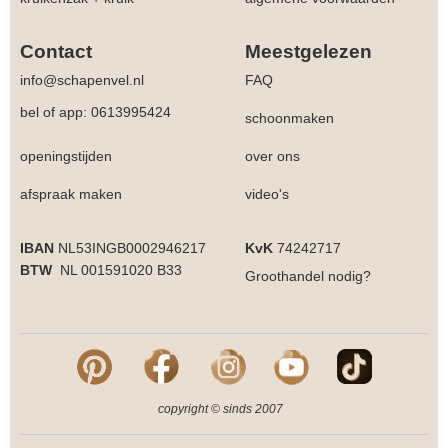
Contact
Meestgelezen
info@schapenvel.nl
FAQ
bel of app: 0613995424
schoonmaken
openingstijden
over ons
afspraak maken
video's
IBAN
NL53INGB0002946217
KvK
74242717
BTW
NL 001591020 B33
Groothandel
nodig?
copyright © sinds 2007