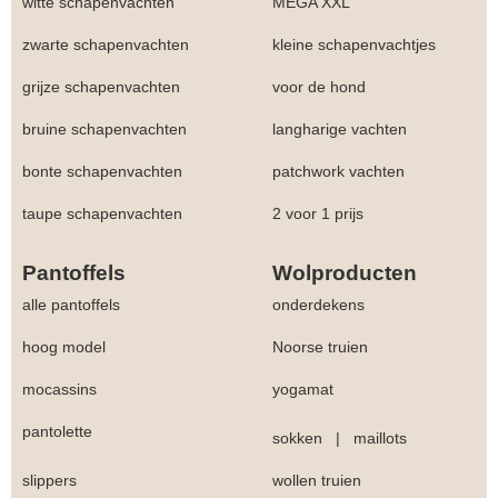
witte schapenvachten
MEGA XXL
zwarte schapenvachten
kleine schapenvachtjes
grijze schapenvachten
voor de hond
bruine schapenvachten
langharige vachten
bonte schapenvachten
patchwork vachten
taupe schapenvachten
2 voor 1 prijs
Pantoffels
Wolproducten
alle pantoffels
onderdekens
hoog model
Noorse truien
mocassins
yogamat
pantolette
sokken
|
maillots
slippers
wollen truien